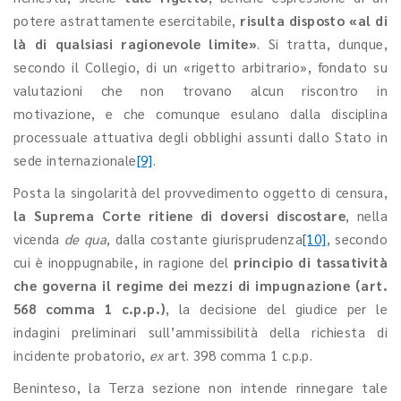
potere astrattamente esercitabile,
risulta disposto
«al di
là di qualsiasi ragionevole limite»
. Si tratta, dunque,
secondo il Collegio, di un «rigetto arbitrario», fondato su
valutazioni che non trovano alcun riscontro in
motivazione, e che comunque esulano dalla disciplina
processuale attuativa degli obblighi assunti dallo Stato in
sede internazionale
[9]
.
Posta la singolarità del provvedimento oggetto di censura,
la Suprema Corte ritiene di doversi discostare
, nella
vicenda
de qua
, dalla costante giurisprudenza
[10]
, secondo
cui è inoppugnabile, in ragione del
principio di tassatività
che governa il regime dei mezzi di impugnazione (art.
568 comma 1 c.p.p.)
, la decisione del giudice per le
indagini preliminari sull’ammissibilità della richiesta di
incidente probatorio,
ex
art. 398 comma 1 c.p.p.
Beninteso, la Terza sezione non intende rinnegare tale