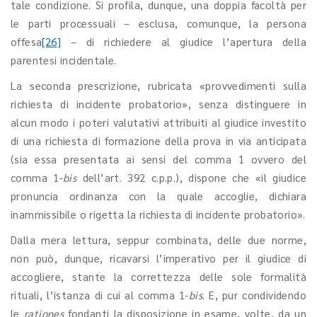
tale condizione. Si profila, dunque, una doppia facoltà per
le parti processuali – esclusa, comunque, la persona
offesa
[26]
– di richiedere al giudice l’apertura della
parentesi incidentale.
La seconda prescrizione, rubricata «provvedimenti sulla
richiesta di incidente probatorio», senza distinguere in
alcun modo i poteri valutativi attribuiti al giudice investito
di una richiesta di formazione della prova in via anticipata
(sia essa presentata ai sensi del comma 1 ovvero del
comma 1-
bis
dell’art. 392 c.p.p.), dispone che «il giudice
pronuncia ordinanza con la quale accoglie, dichiara
inammissibile o rigetta la richiesta di incidente probatorio».
Dalla mera lettura, seppur combinata, delle due norme,
non può, dunque, ricavarsi l’imperativo per il giudice di
accogliere, stante la correttezza delle sole formalità
rituali, l’istanza di cui al comma 1-
bis
. E, pur condividendo
le
rationes
fondanti la disposizione in esame, volte, da un