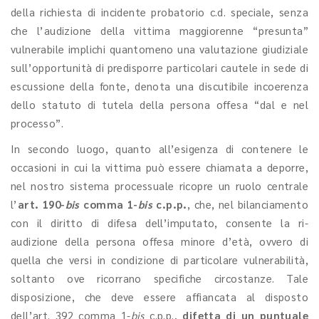
della richiesta di incidente probatorio c.d. speciale, senza
che l’audizione della vittima maggiorenne “presunta”
vulnerabile implichi quantomeno una valutazione giudiziale
sull’opportunità di predisporre particolari cautele in sede di
escussione della fonte, denota una discutibile incoerenza
dello statuto di tutela della persona offesa “dal e nel
processo”.
In secondo luogo, quanto all’esigenza di contenere le
occasioni in cui la vittima può essere chiamata a deporre,
nel nostro sistema processuale ricopre un ruolo centrale
l’
art. 190-
bis
comma 1-
bis
c.p.p.
, che, nel bilanciamento
con il diritto di difesa dell’imputato, consente la ri-
audizione della persona offesa minore d’età, ovvero di
quella che versi in condizione di particolare vulnerabilità,
soltanto ove ricorrano specifiche circostanze. Tale
disposizione, che deve essere affiancata al disposto
dell’art. 392 comma 1-
bis
c.p.p.,
difetta di un puntuale