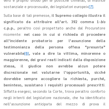
vero e proprio snodo per le politiche criminali, di matrice
sostanziale e processuale, dei legislatori europei»
[7]
.
Sulla base di tali premesse,
il Supremo collegio illustra il
significato da attribuire all’art. 392 comma 1-
bis
c.p.p.
, peraltro così prospettato anche dal Procuratore
ricorrente:
nel caso in cui si richieda di procedere
all’incidente probatorio per l’assunzione della
testimonianza della persona offesa “presunta”
vulnerabile
[8]
, vale a dire la vittima, minorenne o
maggiorenne, dei gravi reati indicati dalla disposizione
stessa, il giudice non avrebbe alcun potere
discrezionale nel valutarne l’opportunità, sicché
dovrebbe sempre accogliere la richiesta, purché,
beninteso, sussistano i requisiti processuali prescritti
.
Siffatta esegesi, secondo la Corte, trova peraltro conforto
negli intenti del legislatore nazionale, che ha identificato
nell’assunzione anticipata del mezzo di prova il