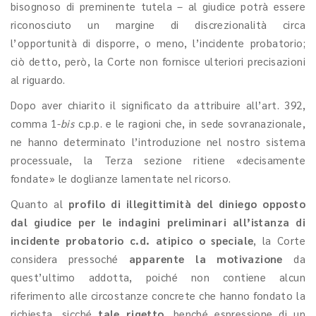
bisognoso di preminente tutela – al giudice potrà essere
riconosciuto un margine di discrezionalità circa
l’opportunità di disporre, o meno, l’incidente probatorio;
ciò detto, però, la Corte non fornisce ulteriori precisazioni
al riguardo.
Dopo aver chiarito il significato da attribuire all’art. 392,
comma 1-
bis
c.p.p. e le ragioni che, in sede sovranazionale,
ne hanno determinato l’introduzione nel nostro sistema
processuale, la Terza sezione ritiene «decisamente
fondate» le doglianze lamentate nel ricorso.
Quanto al
profilo di illegittimità del diniego opposto
dal giudice per le indagini preliminari all’istanza di
incidente probatorio c.d. atipico o speciale
, la Corte
considera pressoché
apparente la motivazione
da
quest’ultimo addotta, poiché non contiene alcun
riferimento alle circostanze concrete che hanno fondato la
richiesta, sicché
tale rigetto
, benché espressione di un