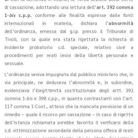
di cassazione, adottando una lettura dell’
art. 392 comma
1-
bis
c.p.p.
conforme alle finalità espresse dalle fonti
internazionali in materia, dichiara l’
abnormità
dell’ordinanza, emessa dal g.i.p. presso il Tribunale di
Tivoli, con la quale era stata rigettata la richiesta di
incidente probatorio c.d. speciale, relativo cioè a
procedimenti per reati lesivi della libertà personale e
sessuale.
L’ordinanza veniva impugnata dal pubblico ministero che, in
via principale, ne deduceva l’abnormità e, in subordine,
evidenziava l’illegittimità costituzionale degli artt. 392
comma 1-
bis
e 398 c.p.p., in quanto contrastanti con l’art.
117 comma 1 Cost., atteso che la mancata previsione di un
rimedio – quale il ricorso per cassazione – in caso di rigetto
dell’istanza richiamata avrebbe favorito il verificarsi della
c.d. vittimizzazione secondaria della persona offesa di reati