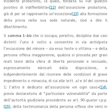
incidente probatorio, la quale, fondata su «un giudizio
positivo di indifferibilità»
[22]
dell’assunzione probatoria,
già di per sé rappresenta un’eccezione
[23]
alla formazione
della prova nella sua sede naturale, cioè a dire il
dibattimento.
Il
comma 1-
bis
che ci occupa, peraltro, disciplina due casi
distinti: l’uno è volto a consentire in via anticipata
l’escussione del minore – sia esso teste o vittima – e della
persona offesa maggiorenne, qualora si proceda per gravi
reati lesivi della sfera di libertà personale e sessuale,
espressamente elencati dalla disposizione, e
indipendentemente dal ricorrere delle condizioni di grave
impedimento o minaccia, di cui alle lett.
a)
e
b)
del comma
1; l’altro è dedicato all’assunzione «in ogni caso»
[24]
,
previa declaratoria di “particolare vulnerabilità” da parte
dell’autorità giudiziaria procedente
ex
art. 90-
quater
c.p.p.
[25]
, della testimonianza della persona offesa che versi in