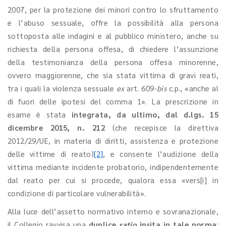
2007, per la protezione dei minori contro lo sfruttamento
e l’abuso sessuale, offre la possibilità alla persona
sottoposta alle indagini e al pubblico ministero, anche su
richiesta della persona offesa, di chiedere l’assunzione
della testimonianza della persona offesa minorenne,
ovvero maggiorenne, che sia stata vittima di gravi reati,
tra i quali la violenza sessuale
ex
art. 609-
bis
c.p., «anche al
di fuori delle ipotesi del comma 1». La prescrizione in
esame è stata
integrata, da ultimo, dal d.lgs. 15
dicembre 2015, n. 212
(che recepisce la direttiva
2012/29/UE, in materia di diritti, assistenza e protezione
delle vittime di reato)
[2]
, e consente l’audizione della
vittima mediante incidente probatorio, indipendentemente
dal reato per cui si procede, qualora essa «vers[i] in
condizione di particolare vulnerabilità».
Alla luce dell’assetto normativo interno e sovranazionale,
il Collegio ravvisa una
duplice
ratio
insita in tale norma
: