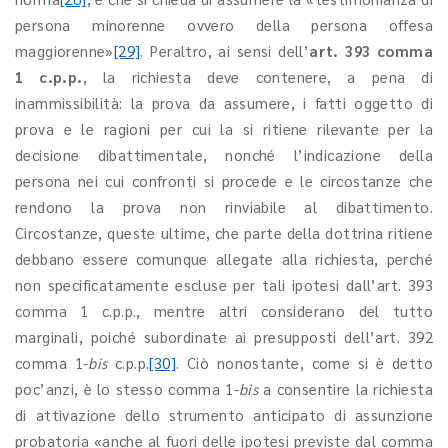
persona minorenne ovvero della persona offesa
maggiorenne»
[29]
. Peraltro, ai sensi dell’
art. 393 comma
1 c.p.p.
, la richiesta deve contenere, a pena di
inammissibilità: la prova da assumere, i fatti oggetto di
prova e le ragioni per cui la si ritiene rilevante per la
decisione dibattimentale, nonché l’indicazione della
persona nei cui confronti si procede e le circostanze che
rendono la prova non rinviabile al dibattimento.
Circostanze, queste ultime, che parte della dottrina ritiene
debbano essere comunque allegate alla richiesta, perché
non specificatamente escluse per tali ipotesi dall’art. 393
comma 1 c.p.p., mentre altri considerano del tutto
marginali, poiché subordinate ai presupposti dell’art. 392
comma 1-
bis
c.p.p.
[30]
. Ciò nonostante, come si è detto
poc’anzi, è lo stesso comma 1-
bis
a consentire la richiesta
di attivazione dello strumento anticipato di assunzione
probatoria «anche al fuori delle ipotesi previste dal comma