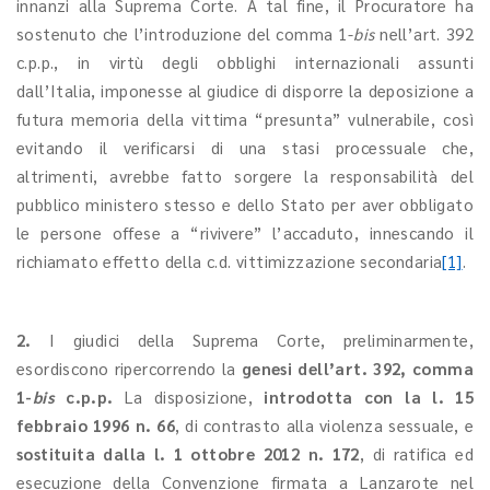
innanzi alla Suprema Corte. A tal fine, il Procuratore ha
sostenuto che l’introduzione del comma 1-
bis
nell’art. 392
c.p.p., in virtù degli obblighi internazionali assunti
dall’Italia, imponesse al giudice di disporre la deposizione a
futura memoria della vittima “presunta” vulnerabile, così
evitando il verificarsi di una stasi processuale che,
altrimenti, avrebbe fatto sorgere la responsabilità del
pubblico ministero stesso e dello Stato per aver obbligato
le persone offese a “rivivere” l’accaduto, innescando il
richiamato effetto della c.d. vittimizzazione secondaria
[1]
.
2.
I giudici della Suprema Corte, preliminarmente,
esordiscono ripercorrendo la
genesi dell’art. 392, comma
1-
bis
c.p.p.
La disposizione,
introdotta con la l. 15
febbraio 1996 n. 66
, di contrasto alla violenza sessuale, e
sostituita dalla l. 1 ottobre 2012 n. 172
, di ratifica ed
esecuzione della Convenzione firmata a Lanzarote nel