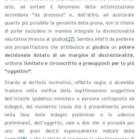
lato, ad evitare il fenomeno della vittimizzazione
secondaria “da processo” e, dall’altro, ad assicurare
quanto più possibile la genuinità della prova, non si ritiene
di poter escludere in maniera integrale la discrezionalità
valutativa rimessa al giudice
[27]
. Sembra infatti da preferire
una prospettazione che attribuisca al
giudice
un
potere
decisionale dotato di un margine di discrezionalità
,
sebbene
limitato e circoscritto a presupposti per lo più
“oggettivi”
.
Stando al dettato normativo, siffatto vaglio si dovrebbe
tradurre nella verifica della legittimazione soggettiva
dell’istante (pubblico ministero o persona sottoposta ad
indagini), del momento (ossia che il procedimento penda
nella fase delle indagini preliminari o in udienza
preliminare), dell’oggetto, vale a dire che si proceda per
uno dei gravi delitti espressamente indicati dalla
norma
[28]
, e che si chieda di assumere la «testimonianza di