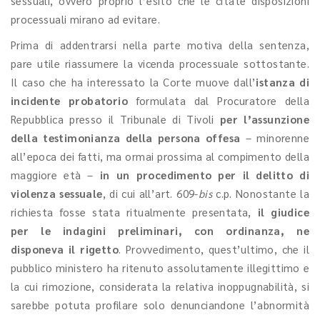
sessuali, ovvero proprio l’esito che le citate disposizioni
processuali mirano ad evitare.
Prima di addentrarsi nella parte motiva della sentenza,
pare utile riassumere la vicenda processuale sottostante.
Il caso che ha interessato la Corte muove dall’
istanza di
incidente probatorio
formulata dal Procuratore della
Repubblica presso il Tribunale di Tivoli
per l’assunzione
della testimonianza della persona offesa
– minorenne
all’epoca dei fatti, ma ormai prossima al compimento della
maggiore età –
in un procedimento per il delitto di
violenza sessuale
, di cui all’art. 609-
bis
c.p. Nonostante la
richiesta fosse stata ritualmente presentata,
il giudice
per le indagini preliminari, con ordinanza, ne
disponeva il rigetto
. Provvedimento, quest’ultimo, che il
pubblico ministero ha ritenuto assolutamente illegittimo e
la cui rimozione, considerata la relativa inoppugnabilità, si
sarebbe potuta profilare solo denunciandone l’abnormità