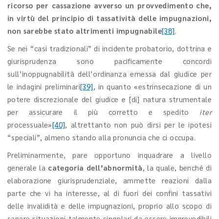
ricorso per cassazione avverso un provvedimento che,
in virtù del principio di tassatività delle impugnazioni,
non sarebbe stato altrimenti impugnabile
[38]
.
Se nei “casi tradizionali” di incidente probatorio, dottrina e
giurisprudenza sono pacificamente concordi
sull’inoppugnabilità dell’ordinanza emessa dal giudice per
le indagini preliminari
[39]
, in quanto «estrinsecazione di un
potere discrezionale del giudice e [di] natura strumentale
per assicurare il più corretto e spedito
iter
processuale»
[40]
, altrettanto non può dirsi per le ipotesi
“speciali”, almeno stando alla pronuncia che ci occupa.
Preliminarmente, pare opportuno inquadrare a livello
generale la
categoria dell’abnormità
, la quale, benché di
elaborazione giurisprudenziale, ammette reazioni dalla
parte che vi ha interesse, al di fuori dei confini tassativi
delle invalidità e delle impugnazioni, proprio allo scopo di
sanare situazioni talmente singolari da essere imprevedibili