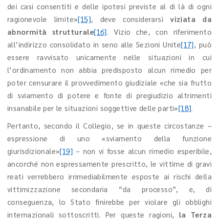
dei casi consentiti e delle ipotesi previste al di là di ogni
ragionevole limite»
[15]
, deve considerarsi
viziata da
abnormità strutturale
[16]
. Vizio che, con riferimento
all’indirizzo consolidato in seno alle Sezioni Unite
[17]
, può
essere ravvisato unicamente nelle situazioni in cui
l’ordinamento non abbia predisposto alcun rimedio per
poter censurare il provvedimento giudiziale «che sia frutto
di sviamento di potere e fonte di pregiudizio altrimenti
insanabile per le situazioni soggettive delle parti»
[18]
.
Pertanto, secondo il Collegio, se in queste circostanze –
espressione di uno «sviamento della funzione
giurisdizionale»
[19]
– non vi fosse alcun rimedio esperibile,
ancorché non espressamente prescritto, le vittime di gravi
reati verrebbero irrimediabilmente esposte ai rischi della
vittimizzazione secondaria “da processo”, e, di
conseguenza, lo Stato finirebbe per violare gli obblighi
internazionali sottoscritti. Per queste ragioni,
la Terza