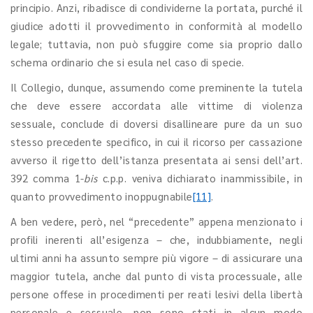
principio. Anzi, ribadisce di condividerne la portata, purché il
giudice adotti il provvedimento in conformità al modello
legale; tuttavia, non può sfuggire come sia proprio dallo
schema ordinario che si esula nel caso di specie.
Il Collegio, dunque, assumendo come preminente la tutela
che deve essere accordata alle vittime di violenza
sessuale, conclude di doversi disallineare pure da un suo
stesso precedente specifico, in cui il ricorso per cassazione
avverso il rigetto dell’istanza presentata ai sensi dell’art.
392 comma 1-
bis
c.p.p. veniva dichiarato inammissibile, in
quanto provvedimento inoppugnabile
[11]
.
A ben vedere, però, nel “precedente” appena menzionato i
profili inerenti all’esigenza – che, indubbiamente, negli
ultimi anni ha assunto sempre più vigore – di assicurare una
maggior tutela, anche dal punto di vista processuale, alle
persone offese in procedimenti per reati lesivi della libertà
personale e sessuale, non sono stati in alcun modo