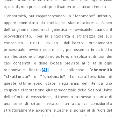
e, quindi, non presidiabili positivamente da alcun rimedio.
L’abnormità, pur rappresentando un “fenomeno” unitario,
appare connotata da molteplici sfaccettature: a fianco
dell’originaria abnormità genetica – ravvisabile quando il
provvedimento, «per la singolarità e stranezza del suo
contenuto, risulti avulso dall’intero ordinamento
processuale, ovvero quello che, pur essendo in astratto
manifestazione di legittimo potere, si esplica al di fuori dei
casi consentiti e delle ipotesi previste al di là di ogni
ragionevole limite»
[41]
– si collocano l’
abnormità
“strutturale” e “funzionale”
. Le caratteristiche di
queste ultime sono state, negli anni, definite da una
cospicua elaborazione giurisprudenziale delle Sezioni Unite
della Corte di cassazione, attraverso la messa a punto di
una serie di criteri rivelatori: un atto va considerato
strutturalmente abnorme allorché si ponga al di fuori del