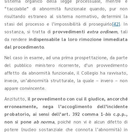
sistema organico della legge processuale, mentre è
“tacciabile” di abnormità funzionale quando, pur non
risultando estraneo al sistema normativo, determini la
stasi del processo e l’impossibilità di proseguirlo
[42]
. In
sostanza, si tratta di
provvedimenti
extra ordinem
, tali
da rendere
indispensabile la loro rimozione immediata
dal procedimento
.
Nel caso in esame, ad una prima prospettazione, da parte
del pubblico ministero ricorrente, d’un provvedimento
affetto da abnormità funzionale, il Collegio ha ravvisato,
invece, un’abnormità strutturale, la quale – invero – non
appare convincente.
Anzitutto,
il provvedimento con cui il giudice, ancorché
erroneamente, nega l’accoglimento dell’incidente
probatorio, ai sensi dell’art. 392 comma 1-
bis
c.p.p.,
non si pone
ab norma
, poiché non vi è alcun difetto di
potere (nucleo sostanziale che connota l’abnormità) in