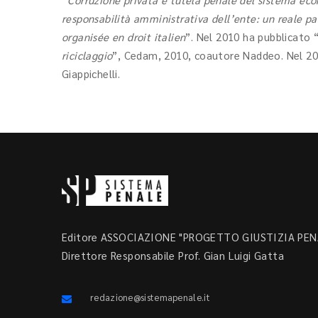
responsabilità amministrativa dell’ente: un reale pa
organisée en droit italien
”. Nel 2010 ha pubblicato 
riciclaggio
”, Cedam, 2010, coautore Naddeo. Nel 20
Giappichelli.
Editore ASSOCIAZIONE "PROGETTO GIUSTIZIA PENA
Direttore Responsabile Prof. Gian Luigi Gatta
redazione@sistemapenale.it