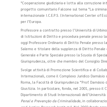
"Cooperazione giudiziaria e lotta alla corruzione in
progetto comunitario Falcone sul tema "La crimina
internazionale I.C.E.P.S. (International Center of E
per l’Europa.
Professore a contratto presso l’Università di Urbino 
di Istituzioni di Diritto e procedura penale presso la
oggi Professore Ordinario di Diritto Penale presso la
Salerno e titolare della supplenza di Diritto Penale
Generale e Parte Speciale presso la Scuola di Specia
Giurisprudenza, oltre che membro del Consiglio Dire
Svolge attività di Promozione Scientifica e di Coll
Internazionali, come il Complexo Juridico Damásio de 
Roma, la Facoltà di Giurisprudenza “Prof. Damásio de
Giustizia. In particolare, fonda, nel 2001, presso i
Dipartimento di Studi Internazionali dell’Università 
Penal e Prevenção da Criminalidade
, in collaborazio
and Justice Research Institute
). Nel 2002 fonda pres