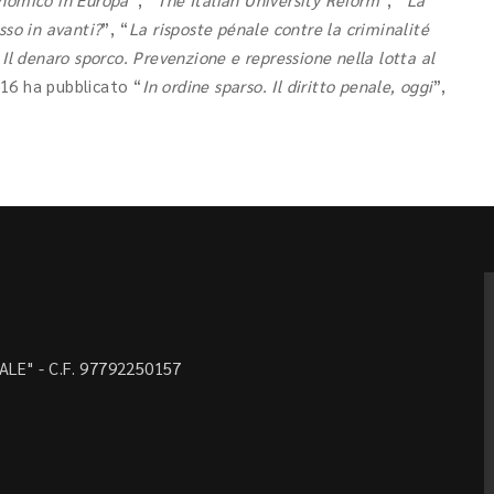
sso in avanti?
”, “
La risposte pénale contre la criminalité
“
Il denaro sporco. Prevenzione e repressione nella lotta al
16 ha pubblicato “
In ordine sparso. Il diritto penale, oggi
”,
LE" - C.F. 97792250157