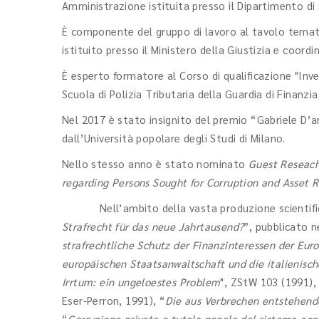
Amministrazione istituita presso il Dipartimento di S
È componente del gruppo di lavoro al tavolo temati
istituito presso il Ministero della Giustizia e coord
È esperto formatore al Corso di qualificazione "Inv
Scuola di Polizia Tributaria della Guardia di Finanzia
Nel 2017 è stato insignito del premio “Gabriele D’an
dall’Università popolare degli Studi di Milano.
Nello stesso anno è stato nominato
Guest Reseac
regarding Persons Sought for Corruption and Asset
Nell’ambito della vasta produzione scientifica, si
Strafrecht für das neue Jahrtausend?
”, pubblicato n
strafrechtliche Schutz der Finanzinteressen der Eu
europäischen Staatsanwaltschaft und die italienisc
Irrtum: ein ungeloestes Problem
", ZStW 103 (1991),
Eser-Perron, 1991), “
Die aus Verbrechen entstehend
“
Corruzione privata e tutela penale del sistema ec