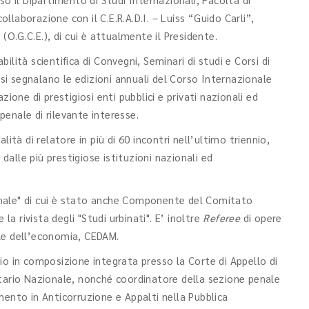
collaborazione con il C.E.R.A.D.I. – Luiss “Guido Carli”,
(O.G.C.E.), di cui è attualmente il Presidente.
lità scientifica di Convegni, Seminari di studi e Corsi di
 si segnalano le edizioni annuali del Corso Internazionale
ione di prestigiosi enti pubblici e privati nazionali ed
 penale di rilevante interesse.
ità di relatore in più di 60 incontri nell’ultimo triennio,
 dalle più prestigiose istituzioni nazionali ed
 penale" di cui è stato anche Componente del Comitato
la rivista degli "Studi urbinati". E’ inoltre
Referee
di opere
nale dell’economia, CEDAM.
io in composizione integrata presso la Corte di Appello di
itario Nazionale, nonché coordinatore della sezione penale
mento in Anticorruzione e Appalti nella Pubblica