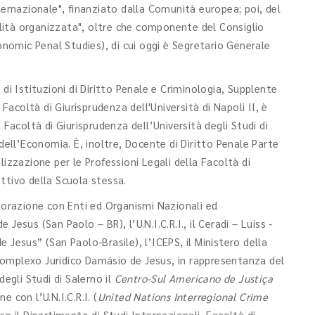
ternazionale", finanziato dalla Comunità europea; poi, del
lità organizzata", oltre che componente del Consiglio
conomic Penal Studies), di cui oggi è Segretario Generale
di Istituzioni di Diritto Penale e Criminologia, Supplente
 Facoltà di Giurisprudenza dell'Università di Napoli II, è
 Facoltà di Giurisprudenza dell’Università degli Studi di
 dell’Economia. È, inoltre, Docente di Diritto Penale Parte
lizzazione per le Professioni Legali della Facoltà di
ttivo della Scuola stessa.
aborazione con Enti ed Organismi Nazionali ed
Jesus (San Paolo – BR), l’U.N.I.C.R.I., il Ceradi – Luiss -
 Jesus” (San Paolo-Brasile), l’ICEPS, il Ministero della
l Complexo Juridico Damásio de Jesus, in rappresentanza del
degli Studi di Salerno il
Centro-Sul Americano de Justiça
ne con l’U.N.I.C.R.I. (
United Nations Interregional Crime
so il Dipartimento di Studi Internazionali, Facoltà di