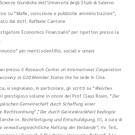
cienze Giuridiche dell’Università degli Studi di Salerno.
co su “Mafie, corruzione e pubbliche amministrazioni”,
inato dal dott. Raffaele Cantone
estigatore Economico Finanziario" per Ispettori presso la
.
nunzio” per meriti scientifici, sociali e umani
her
presso il
Research Center on International Cooperation
 Recovery in G20 Member States
che ha sede in Cina.
 segnalano, in particolare, gli scritti su “
Welches
el prestigioso volume in onore del Prof. Claus Roxin, “
Der
ropäischen Gemeinschaft durch Schaffung einer
he Rechtsordnung
“,"
Der durch Geisteskrankheit bedingte
 (anche in:
Rechtfertigung und Entschuldigung
, III, a cura di
e verwaltungsrechtliche Haftung der Verbände“
, riv. Ted.,
onomico in Europa
“, “
The Italian University Reform
”, “
La