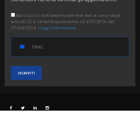
Autorizzo il trattamento dei miei dati ai sensi degli
articoli 13 e 14 del Regolamento UE 679/2016 del
27/04/2016.
Leggi l'informativa
ISCRIVITI
L'EDITORE
PRIVACY E COOKIE
CODICE ETICO
PEER REVIEW
CONTATTI