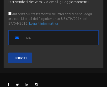
Iscrivendoti riceverai via email gli aggiornamenti.
Autorizzo il trattamento dei miei dati ai sensi degli
articoli 13 e 14 del Regolamento UE 679/2016 del
27/04/2016.
Leggi l'informativa
ISCRIVITI
L'EDITORE
PRIVACY E COOKIE
CODICE ETICO
PEER REVIEW
CONTATTI