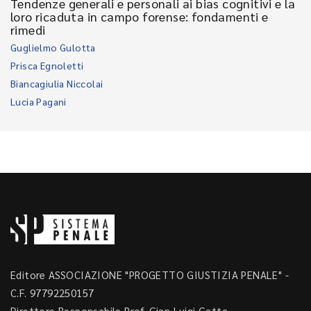
Tendenze generali e personali ai bias cognitivi e la
loro ricaduta in campo forense: fondamenti e
rimedi
Guglielmo Gulotta
Prisca Egnoletti
Biancagiulia Niccolai
Lucia Pagani
Editore ASSOCIAZIONE "PROGETTO GIUSTIZIA PENALE" -
C.F. 97792250157
Direttore Responsabile Prof. Gian Luigi Gatta