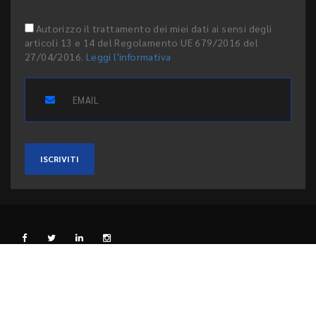
Autorizzo il trattamento dei miei dati ai sensi degli
articoli 13 e 14 del Regolamento UE 679/2016 del
27/04/2016.
Leggi l'informativa
ISCRIVITI
L'EDITORE
PRIVACY E COOKIE
CODICE ETICO
PEER REVIEW
CONTATTI