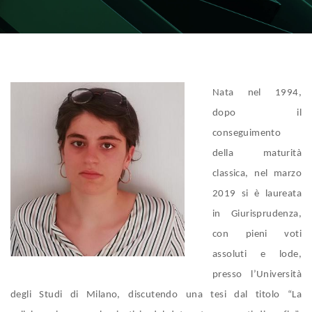
Nata nel 1994,
dopo il
conseguimento
della maturità
classica, nel marzo
2019 si è laureata
in Giurisprudenza,
con pieni voti
assoluti e lode,
presso l’Università
degli Studi di Milano, discutendo una tesi dal titolo “La