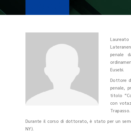
Laureato
Lateranen
penale d
ordinament
Eusebi.
Dottore di
penale, p
titolo “C
con votaz
Trapasso.
Durante il corso di dottorato, è stato per un seme
NY).