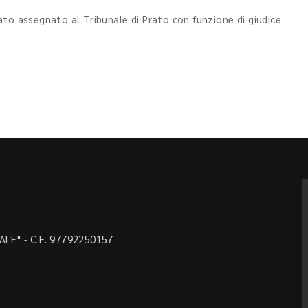
ato assegnato al Tribunale di Prato con funzione di giudice
LE" - C.F. 97792250157