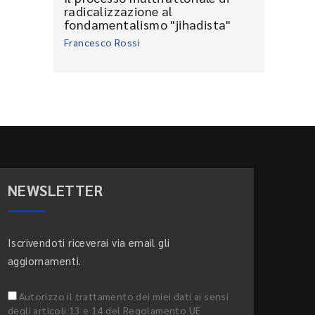
radicalizzazione al
fondamentalismo "jihadista"
Francesco Rossi
NEWSLETTER
Iscrivendoti riceverai via email gli
aggiornamenti.
Autorizzo il trattamento dei miei dati ai sensi
degli articoli 13 e 14 del Regolamento UE