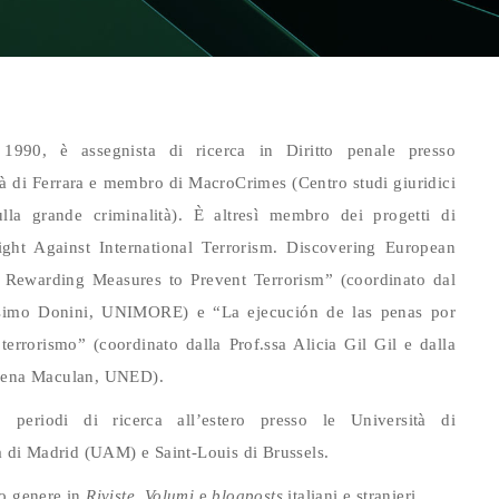
1990, è assegnista di ricerca in Diritto penale presso
tà di Ferrara e membro di MacroCrimes (Centro studi giuridici
ulla grande criminalità). È altresì membro dei progetti di
ight Against International Terrorism. Discovering European
 Rewarding Measures to Prevent Terrorism” (coordinato dal
ssimo Donini, UNIMORE) e “
La ejecución de las penas por
 terrorismo
” (coordinato dalla Prof.ssa Alicia Gil Gil e dalla
Elena Maculan, UNED).
 periodi di ricerca all’estero presso le Università di
i Madrid (UAM) e Saint-Louis di Brussels.
io genere in
Riviste
,
Volumi
e
blogposts
italiani e stranieri.