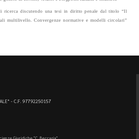
icerca discutendo una tesi in diritto penale dal titolo “Il
nali multilivello. Convergenze normative e modelli circolari”
LE" - C.F. 97792250157
Scienze Giuridiche "C. Beccaria"