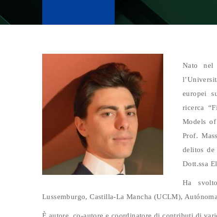
Nato nel 
l’Universi
europei s
ricerca “F
Models of
Prof. Ma
delitos de
Dott.ssa 
Ha svolto
Lussemburgo, Castilla-La Mancha (UCLM), Autónoma d
È autore, co-autore e coordinatore di contributi di var