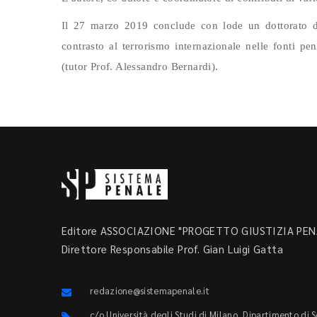
Il 27 marzo 2019 conclude con lode un dottorato di r
contrasto al terrorismo internazionale nelle fonti pe
(tutor Prof. Alessandro Bernardi).
Editore ASSOCIAZIONE "PROGETTO GIUSTIZIA PENA
Direttore Responsabile Prof. Gian Luigi Gatta
redazione@sistemapenale.it
c/o Università degli Studi di Milano, Dipartimento di 