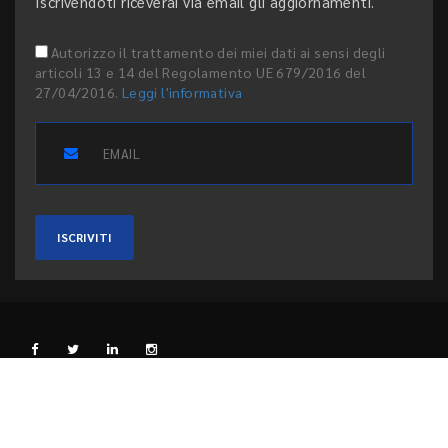
Iscrivendoti riceverai via email gli aggiornamenti.
Autorizzo il trattamento dei miei dati ai sensi degli
articoli 13 e 14 del Regolamento UE 679/2016 del
27/04/2016.
Leggi l'informativa
ISCRIVITI
L'EDITORE
PRIVACY E COOKIE
CODICE ETICO
PEER REVIEW
CONTATTI