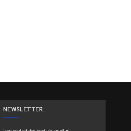
NEWSLETTER
Iscrivendoti riceverai via email gli