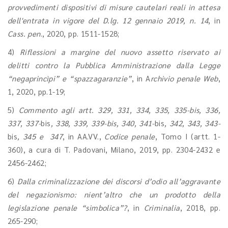
provvedimenti dispositivi di misure cautelari reali in attesa
dell'entrata in vigore del D.lg. 12 gennaio 2019, n. 14
, in
Cass. pen
., 2020, pp. 1511-1528;
4)
Riflessioni a margine del nuovo assetto riservato ai
delitti contro la Pubblica Amministrazione dalla Legge
“negaprincìpi” e “spazzagaranzie”
, in A
rchivio penale Web
,
1, 2020, pp.1-19;
5)
Commento agli artt. 329, 331, 334, 335, 335-bis, 336,
337, 337-
bis
, 338, 339, 339-bis, 340, 341-
bis
, 342, 343, 343-
bis
,
345 e 347
, in AA.VV.,
Codice penale
, Tomo I (artt. 1-
360), a cura di T. Padovani, Milano, 2019, pp. 2304-2432 e
2456-2462;
6)
Dalla criminalizzazione dei discorsi d’odio all’aggravante
del negazionismo: nient’altro che un prodotto della
legislazione penale “simbolica”?
, in
Criminalia
, 2018, pp.
265-290;