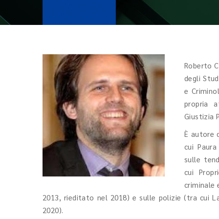
Roberto Co
degli Stud
e Criminol
propria a
Giustizia 
È autore di
cui Paura
sulle ten
cui Propr
criminale 
2013, rieditato nel 2018) e sulle polizie (tra cui L
2020).