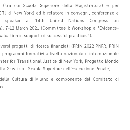
i (tra cui Scuola Superiore della Magistratura) e per
 ICTJ di New York) ed è relatore in convegni, conferenze e
 cui speaker al 14th United Nations Congress on
n), 7-12 March 2021 (Committee I: Workshop a: "Evidence-
valuation in support of successful practices”).
ersi progetti di ricerca finanziati (PRIN 2022 PNRR, PRIN
 programmi formativi a livello nazionale e internazionale
Center for Transitional Justice di New York, Progetto Mondo
la Giustizia - Scuola Superiore dell'Esecuzione Penale).
a della Cultura di Milano e componente del Comitato di
ce.