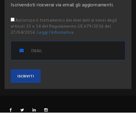
Iscrivendoti riceverai via email gli aggiornamenti.
Autorizzo il trattamento dei miei dati ai sensi degli
articoli 13 e 14 del Regolamento UE 679/2016 del
27/04/2016.
Leggi l'informativa
ISCRIVITI
L'EDITORE
PRIVACY E COOKIE
CODICE ETICO
PEER REVIEW
CONTATTI