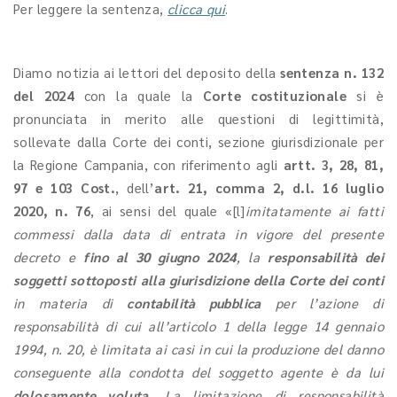
Per leggere la sentenza,
clicca qui
.
Diamo notizia ai lettori del deposito della
sentenza n. 132
del 2024
con la quale la
Corte costituzionale
si è
pronunciata in merito alle questioni di legittimità,
sollevate dalla Corte dei conti, sezione giurisdizionale per
la Regione Campania, con riferimento agli
artt. 3, 28, 81,
97 e 103 Cost.
, dell’
art. 21, comma 2, d.l. 16 luglio
2020, n. 76
, ai sensi del quale
«[l]
imitatamente ai fatti
commessi dalla data di entrata in vigore del presente
decreto e
fino al 30 giugno 2024
, la
responsabilità dei
soggetti sottoposti alla giurisdizione della Corte dei conti
in materia di
contabilità pubblica
per l’azione di
responsabilità di cui all’articolo 1 della legge 14 gennaio
1994, n. 20, è limitata ai casi in cui la produzione del danno
conseguente alla condotta del soggetto agente è da lui
dolosamente voluta
. La limitazione di responsabilità