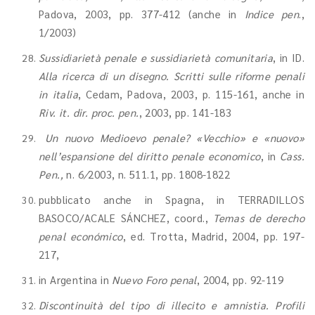
Padova, 2003, pp. 377-412 (anche in
Indice pen
.,
1/2003)
Sussidiarietà penale e sussidiarietà comunitaria
, in ID.
Alla ricerca di un disegno. Scritti sulle riforme penali
in italia
, Cedam, Padova, 2003, p. 115-161, anche in
Riv. it. dir. proc. pen.
, 2003, pp. 141-183
Un nuovo Medioevo penale? «Vecchio» e «nuovo»
nell’espansione del diritto penale economico
, in
Cass.
Pen.,
n. 6
/
2003, n. 511.1, pp. 1808-1822
pubblicato anche in Spagna, in TERRADILLOS
BASOCO/ACALE SÁNCHEZ, coord.,
Temas de derecho
penal económico
, ed. Trotta, Madrid, 2004, pp. 197-
217,
in Argentina in
Nuevo Foro penal
, 2004, pp. 92-119
Discontinuità del tipo di illecito e amnistia. Profili