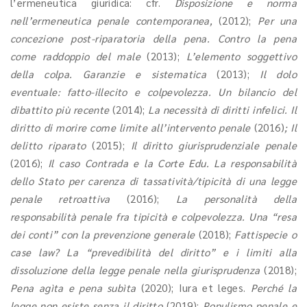
l’ermeneutica giuridica: cfr.
Disposizione e norma
nell’ermeneutica penale contemporanea,
(2012);
Per una
concezione post-riparatoria della pena. Contro la pena
come raddoppio del male
(2013);
L’elemento soggettivo
della colpa. Garanzie e sistematica
(2013);
Il dolo
eventuale: fatto-illecito e colpevolezza. Un bilancio del
dibattito più recente
(2014);
La necessità di diritti infelici. Il
diritto di morire come limite all’intervento penale
(2016)
; Il
delitto riparato
(2015);
Il diritto giurisprudenziale penale
(2016);
Il caso Contrada e la Corte Edu. La responsabilità
dello Stato per carenza di tassatività/tipicità di una legge
penale retroattiva
(2016);
La personalità della
responsabilità penale fra tipicità e colpevolezza. Una “resa
dei conti” con la prevenzione generale
(2018);
Fattispecie o
case law?
La “prevedibilità del diritto” e i limiti alla
dissoluzione della legge penale nella giurisprudenza
(2018);
Pena agìta e pena subìta
(2020); Iura et leges.
Perché la
legge non esiste senza il diritto
(2019);
Populismo penale e