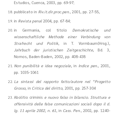
Estudios, Cuenca, 2003, pp. 69-97;
pubblicato in
Riv.it.dir.proc.pen
., 2001, pp. 27-55,
in
Revista penal
2004, pp. 67-84;
in Germania, col titolo
Demokratische und
wissenschaftliche Methode einer Verbindung von
Strafrecht und Politik
, in T. Vormbaum(Hrsg.),
Jahrbuch der juristischen Zeitgeschichte
, Bd. 3,
Nomos, Baden-Baden, 2002, pp. 408-438
Non punibilità e idea negoziale
, in
Indice pen
., 2001,
pp. 1035-1061
La sintassi del rapporto fatto/autore nel “Progetto
Grosso
, in
Critica del diritto
, 2001, pp. 257-304
Abolitio criminis
e nuovo falso in bilancio. Struttura e
offensività delle false comunicazioni sociali dopo il d.
lg. 11 aprile 2002, n. 61
, in
Cass. Pen
., 2002, pp. 1240-