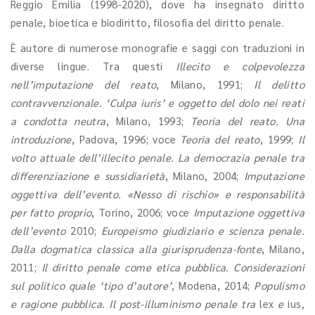
Reggio Emilia (1998-2020), dove ha insegnato diritto
penale, bioetica e biodiritto, filosofia del diritto penale.
È autore di numerose monografie e saggi con traduzioni in
diverse lingue. Tra questi
Illecito e colpevolezza
nell’imputazione del reato
, Milano, 1991;
Il delitto
contravvenzionale. ‘Culpa iuris’ e oggetto del dolo nei reati
a condotta neutra
, Milano, 1993;
Teoria del reato. Una
introduzione
, Padova, 1996; voce
Teoria del reato
, 1999;
Il
volto attuale dell’illecito penale. La democrazia penale tra
differenziazione e sussidiarietà
, Milano, 2004;
Imputazione
oggettiva dell’evento. «Nesso di rischio» e responsabilità
per fatto proprio
, Torino, 2006; voce
Imputazione oggettiva
dell’evento
2010;
Europeismo giudiziario e scienza penale.
Dalla dogmatica classica alla giurisprudenza-fonte
, Milano,
2011;
Il diritto penale come etica pubblica. Considerazioni
sul politico quale ‘tipo d’autore’
, Modena, 2014;
Populismo
e ragione pubblica. Il post-illuminismo penale tra
lex
e
ius
,