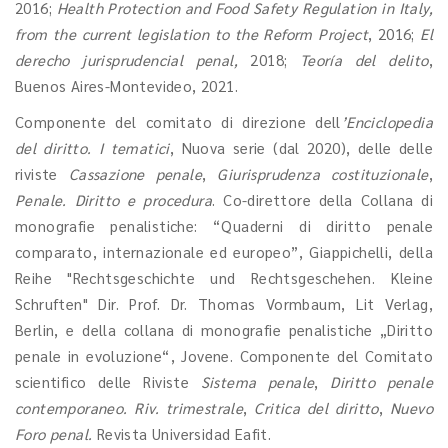
2016;
Health Protection and Food Safety Regulation in Italy,
from the current legislation to the Reform Project
, 2016;
El
derecho jurisprudencial penal,
2018;
Teoría del delito
,
Buenos Aires-Montevideo, 2021.
Componente del comitato di direzione dell
’Enciclopedia
del diritto. I tematici
, Nuova serie (dal 2020), delle delle
riviste
Cassazione penale
,
Giurisprudenza costituzionale
,
Penale. Diritto e procedura
. Co-direttore della Collana di
monografie penalistiche: “Quaderni di diritto penale
comparato, internazionale ed europeo”, Giappichelli, della
Reihe "Rechtsgeschichte und Rechtsgeschehen. Kleine
Schruften" Dir. Prof. Dr. Thomas Vormbaum, Lit Verlag,
Berlin, e della collana di monografie penalistiche „Diritto
penale in evoluzione“, Jovene. Componente del Comitato
scientifico delle Riviste
Sistema penale
,
Diritto penale
contemporaneo. Riv. trimestrale
,
Critica del diritto
,
Nuevo
Foro penal.
Revista Universidad Eafit.