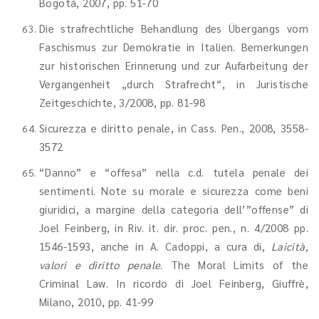
Bogotá, 2007, pp. 51-70
Die strafrechtliche Behandlung des Übergangs vom
Faschismus zur Demokratie in Italien. Bemerkungen
zur historischen Erinnerung und zur Aufarbeitung der
Vergangenheit „durch Strafrecht“, in Juristische
Zeitgeschichte, 3/2008, pp. 81-98
Sicurezza e diritto penale, in Cass. Pen., 2008, 3558-
3572
“Danno” e “offesa” nella c.d. tutela penale dei
sentimenti. Note su morale e sicurezza come beni
giuridici, a margine della categoria dell’”offense” di
Joel Feinberg, in Riv. it. dir. proc. pen., n. 4/2008 pp.
1546-1593, anche in A. Cadoppi, a cura di,
Laicità,
valori e diritto penale
. The Moral Limits of the
Criminal Law. In ricordo di Joel Feinberg, Giuffrè,
Milano, 2010, pp. 41-99