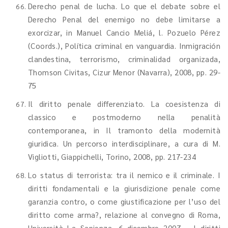
Derecho penal de lucha. Lo que el debate sobre el
Derecho Penal del enemigo no debe limitarse a
exorcizar, in Manuel Cancio Meliá, l. Pozuelo Pérez
(Coords.), Política criminal en vanguardia. Inmigración
clandestina, terrorismo, criminalidad organizada,
Thomson Civitas, Cizur Menor (Navarra), 2008, pp. 29-
75
Il diritto penale differenziato. La coesistenza di
classico e postmoderno nella penalità
contemporanea, in Il tramonto della modernità
giuridica. Un percorso interdisciplinare, a cura di M.
Vigliotti, Giappichelli, Torino, 2008, pp. 217-234
Lo status di terrorista: tra il nemico e il criminale. I
diritti fondamentali e la giurisdizione penale come
garanzia contro, o come giustificazione per l’uso del
diritto come arma?, relazione al convegno di Roma,
Università La Sapienza, 6 dicembre 2007 – I diritti