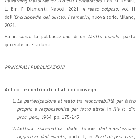
Rewarding Measures for Judicial Cooperators
, Eds. M. Donini,
L. Bin, F. Diamanti, Napoli, 2021;
Il reato colposo
, vol. II
dell
’Enciclopedia del diritto. I tematici
, nuova serie, Milano,
2021.
Ha in corso la pubblicazione di un
Diritto penale
, parte
generale, in 3 volumi.
PRINCIPALI PUBBLICAZIONI
Articoli e contributi ad atti di convegni
La partecipazione al reato tra responsabilità per fatto
proprio e responsabilità per fatto altrui
, in
Riv it. dir.
proc. pen
., 1984, pp. 175-245
Lettura sistematica delle teorie dell’imputazione
oggettiva dell’evento
, parte I, in
Riv.it.dir.proc.pen.
,