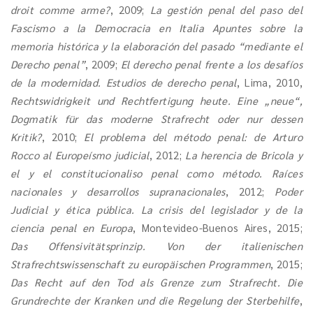
droit comme arme?
, 2009;
La gestión penal del paso del
Fascismo a la Democracia en Italia Apuntes sobre la
memoria histórica y la elaboración del pasado “mediante el
Derecho penal”
, 2009;
El derecho penal frente a los desafíos
de la modernidad. Estudios de derecho penal
, Lima, 2010,
Rechtswidrigkeit und Rechtfertigung heute. Eine „neue“,
Dogmatik für das moderne Strafrecht oder nur dessen
Kritik?
, 2010;
El problema del método penal: de Arturo
Rocco al Europeísmo judicial
, 2012;
La herencia de Bricola y
el y el constitucionaliso penal como método. Ra
íces
nacionales y desarrollos supranacionales
, 2012;
Poder
Judicial y ética pública. La crisis del legislador y de la
ciencia penal en Europa
,
Montevideo-Buenos Aires, 2015;
Das Offensivitätsprinzip. Von der italienischen
Strafrechtswissenschaft zu europäischen Programmen
, 2015;
Das Recht auf den Tod als Grenze zum Strafrecht. Die
Grundrechte der Kranken und die Regelung der Sterbehilfe
,