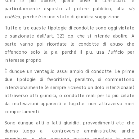
sono le più odiose, quelle dove il consociato è
particolarmente esposto al potere pubblico, alla
vis
publica
, perché è in uno stato di giuridica soggezione.
Tutte e tre queste tipologie di condotte sono oggi vietate
e sanzionate dall’art. 323 c.p. che si intende abolire. A
parte vanno poi ricordate le condotte di abuso che
offendono solo la p.a. perché il p.u. usa l’ufficio per
interesse proprio.
È dunque un ventaglio assai ampio di condotte. Le prime
due tipologie di favoritismi, peraltro, si commettono
intenzionalmente (è sempre richiesto un dolo intenzionale)
attraverso atti giuridici, o condotte reali per lo più celate
da motivazioni apparenti e logiche, non attraverso meri
comportamenti.
Sono dunque atti o fatti giuridici, provvedimenti etc. che
danno luogo a controversie amministrative anche
complesse e che possono restare regolate in sede