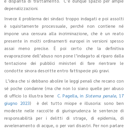
e disparità di trattamento. C’è dunque spazio per ampie
depenalizzazioni.
Invece il problema dei sindaci troppo indagati e poi assolti
è squisitamente processuale, perché non contiene né
impone una censura alla incriminazione, che è un reato
presente in molti ordinamenti europei in versioni spesso
assai meno precise. È poi certo che la definitiva
evaporazione dell’abuso non pone l’indagato al riparo dalla
tentazione dei pubblici ministeri di fare rientrare le
condotte sinora descritte entro fattispecie più gravi.
L’idea che si debbano abolire le leggi penali che recano con
sé poche condanne (ma che non lo siano quelle per abuso
di ufficio lo illustra bene
C. Pagella, in
Sistema penale
, 17
giugno 2023
) è del tutto miope e illusoria: sono ben
modeste nelle raccolte di giurisprudenza le sentenze di
responsabilità per i delitti di strage, di epidemia, di
avvelenamento di acque, o per vari disastri. Per non parlare