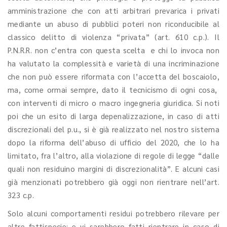
amministrazione che con atti arbitrari prevarica i privati
mediante un abuso di pubblici poteri non riconducibile al
classico delitto di violenza “privata” (art. 610 c.p.). Il
P.N.R.R. non c’entra con questa scelta e chi lo invoca non
ha valutato la complessità e varietà di una incriminazione
che non può essere riformata con l’accetta del boscaiolo,
ma, come ormai sempre, dato il tecnicismo di ogni cosa,
con interventi di micro o macro ingegneria giuridica. Si noti
poi che un esito di larga depenalizzazione, in caso di atti
discrezionali del p.u., si è già realizzato nel nostro sistema
dopo la riforma dell’abuso di ufficio del 2020, che lo ha
limitato, fra l’altro, alla violazione di regole di legge “dalle
quali non residuino margini di discrezionalità”. E alcuni casi
già menzionati potrebbero già oggi non rientrare nell’art.
323 c.p.
Solo alcuni comportamenti residui potrebbero rilevare per
altre fattispecie: e vi sarebbero fatti rientrare in caso di