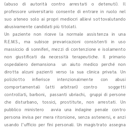
(abuso di autorità contro arrestati o detenuti). Il
professore universitario consente di entrare in ruolo nel
suo ateneo solo ai propri mediocri allievi sottovalutando
abusivamente candidati più titolati.
Un paziente non riceve la normale assistenza in una
R.E.M.S., ma subisce prevaricazioni consistenti in uso
massiccio di sonniferi, mezzi di contenzione e isolamento
non giustificati da necessità terapeutiche. Il primario
ospedaliero demansiona un aiuto medico perché non
dirotta alcuni pazienti verso la sua clinica privata. Un
poliziotto infierisce intenzionalmente con abusi
comportamentali (atti arbitrari) contro soggetti
controllati, barboni, passanti ubriachi, gruppi di persone
che disturbano, tossici, prostitute, non arrestati. Un
pubblico ministero avvia una indagine penale contro
persona invisa per mera ritorsione, senza astenersi, e anzi
usando l’ufficio per fini personali. Un magistrato assegna