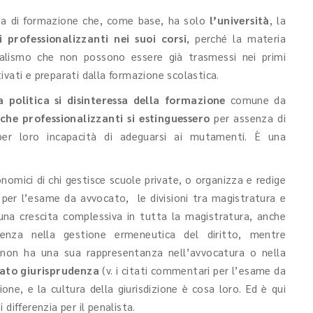
ma di formazione che, come base, ha solo
l’università
, la
rofessionalizzanti nei suoi corsi
, perché la materia
cialismo che non possono essere già trasmessi nei primi
ivati e preparati dalla formazione scolastica.
a politica si disinteressa della formazione
comune da
che professionalizzanti si estinguessero
per assenza di
 per loro incapacità di adeguarsi ai mutamenti. È una
nomici di chi gestisce scuole private, o organizza e redige
 per l’esame da avvocato, le divisioni tra magistratura e
na crescita complessiva in tutta la magistratura, anche
udenza nella gestione ermeneutica del diritto, mentre
i, non ha una sua rappresentanza nell’avvocatura o nella
ntato giurisprudenza
(v. i citati commentari per l’esame da
zione, e la cultura della giurisdizione è cosa loro. Ed è qui
differenzia per il penalista.