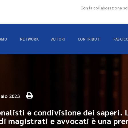
Con la collaborazione sci
IAMO
NETWORK
AUTORI
CONTRIBUTI
FASCIC
aio 2023
enalisti e condivisione dei saperi
di magistrati e avvocati è una pre