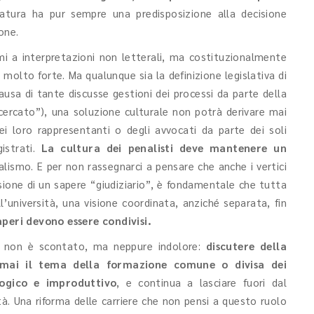
atura ha pur sempre una predisposizione alla decisione
ione.
iami a interpretazioni non letterali, ma costituzionalmente
i molto forte. Ma qualunque sia la definizione legislativa di
sa di tante discusse gestioni dei processi da parte della
cercato”), una soluzione culturale non potrà derivare mai
ei loro rappresentanti o degli avvocati da parte dei soli
istrati.
La cultura dei penalisti deve mantenere un
uralismo. E per non rassegnarci a pensare che anche i vertici
ssione di un sapere “giudiziario”, è fondamentale che tutta
l’università, una visione coordinata, anziché separata, fin
saperi devono essere condivisi.
e non è scontato, ma neppure indolore:
discutere della
 mai il tema della formazione comune o divisa dei
logico e improduttivo
, e continua a lasciare fuori dal
sità. Una riforma delle carriere che non pensi a questo ruolo