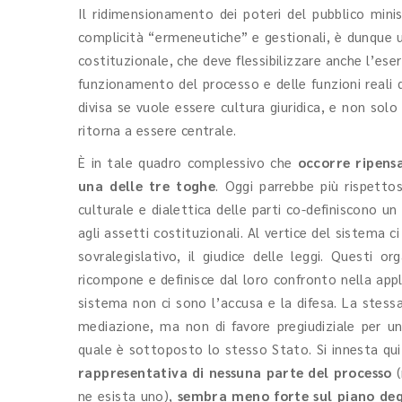
Il ridimensionamento dei poteri del pubblico minist
complicità “ermeneutiche” e gestionali, è dunque u
costituzionale, che deve flessibilizzare anche l’eser
funzionamento del processo e delle funzioni reali d
divisa se vuole essere cultura giuridica, e non solo
ritorna a essere centrale.
È in tale quadro complessivo che
occorre ripensa
una delle tre toghe
. Oggi parrebbe più rispettos
culturale e dialettica delle parti co-definiscono 
agli assetti costituzionali. Al vertice del sistema 
sovralegislativo, il giudice delle leggi. Questi or
ricompone e definisce dal loro confronto nella appl
sistema non ci sono l’accusa e la difesa. La stess
mediazione, ma non di favore pregiudiziale per una
quale è sottoposto lo stesso Stato. Si innesta qui
rappresentativa di nessuna parte del processo
(
ne esista uno),
sembra meno forte sul piano degli