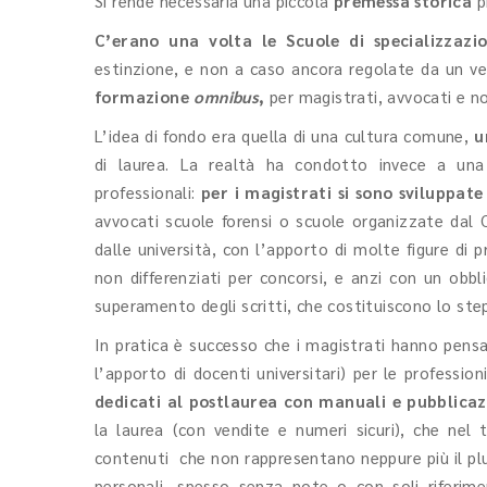
Si rende necessaria una piccola
premessa storica
pr
C’erano una volta le Scuole di specializzazi
estinzione, e non a caso ancora regolate da un v
formazione
omnibus
,
per magistrati, avvocati e no
L’idea di fondo era quella di una cultura comune,
u
di laurea. La realtà ha condotto invece a una 
professionali:
per i magistrati si sono sviluppate
avvocati scuole forensi o scuole organizzate dal 
dalle università, con l’apporto di molte figure di 
non differenziati per concorsi, e anzi con un obbl
superamento degli scritti, che costituiscono lo step
In pratica è successo che i magistrati hanno pensa
l’apporto di docenti universitari) per le profession
dedicati al postlaurea con manuali e pubblica
la laurea (con vendite e numeri sicuri), che nel
contenuti che non rappresentano neppure più il plu
personali, spesso senza note o con soli riferimen