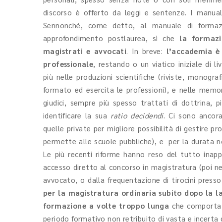
discorso è offerto da leggi e sentenze. I manuali
Sennonché, come detto, al manuale di formazi
approfondimento postlaurea, sì che
la formazi
magistrati e avvocati
. In breve:
l’accademia è
professionale
, restando o un viatico iniziale di li
più nelle produzioni scientifiche (riviste, monograf
formato ed esercita le professioni), e nelle memor
giudici, sempre più spesso trattati di dottrina, 
identificare la sua
ratio decidendi
. Ci sono ancor
quelle private per migliore possibilità di gestire p
permette alle scuole pubbliche), e per la durata n
Le più recenti riforme hanno reso del tutto inappe
accesso diretto al concorso in magistratura (poi ne
avvocato, o dalla frequentazione di tirocini presso 
per la magistratura ordinaria subito dopo la l
formazione a volte troppo lunga
che comporta a
periodo formativo non retribuito di vasta e incerta 