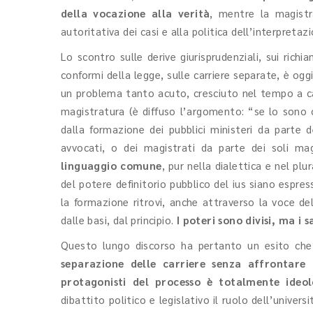
della vocazione alla verità
, mentre la magistr
autoritativa dei casi e alla politica dell’interpretaz
Lo scontro sulle derive giurisprudenziali, sui rich
conformi della legge, sulle carriere separate, è ogg
un problema tanto acuto, cresciuto nel tempo a cau
magistratura (è diffuso l’argomento: “se lo sono 
dalla formazione dei pubblici ministeri da parte d
avvocati, o dei magistrati da parte dei soli mag
linguaggio comune
, pur nella dialettica e nel pl
del potere definitorio pubblico del ius siano espre
la formazione ritrovi, anche attraverso la voce del
dalle basi, dal principio.
I poteri sono divisi, ma i 
Questo lungo discorso ha pertanto un esito ch
separazione delle carriere senza affrontare
protagonisti del processo è totalmente ideo
dibattito politico e legislativo il ruolo dell’univer