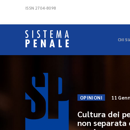
ISSN 2704-8098
CHI S
OPINIONI
11 Genn
Cultura dei p
non separata 