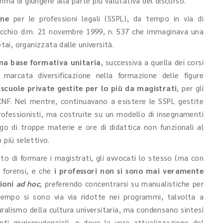
ima di giungere alla parte più valutativa del discorso.
one
per le professioni legali (SSPL), da tempo in via di
ecchio d.m. 21 novembre 1999, n. 537 che immaginava una
tai, organizzata dalle università.
na base formativa unitaria
, successiva a quella dei corsi
marcata diversificazione nella formazione delle figure
 scuole private gestite per lo più da magistrati
, per gli
CNF. Nel mentre, continuavano a esistere le SSPL gestite
professionisti, ma costruite su un modello di insegnamenti
igo di troppe materie e ore di didattica non funzionali al
 più selettivo.
to di formare i magistrati, gli avvocati lo stesso (ma con
i forensi, e che
i professori non si sono mai veramente
zioni
ad hoc
, preferendo concentrarsi su manualistiche per
 tempo si sono via via ridotte nei programmi, talvolta a
ralismo della cultura universitaria, ma condensano sintesi
ti giurisprudenziali, o dove la vera attualizzazione del