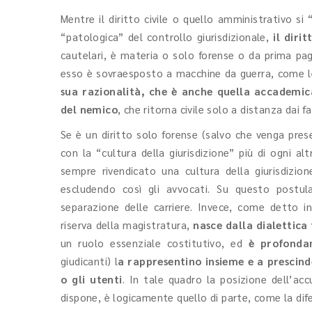
Mentre il diritto civile o quello amministrativo si
“patologica” del controllo giurisdizionale,
il diri
cautelari, è materia o solo forense o da prima pagin
esso è sovraesposto a macchine da guerra, come l
sua razionalità, che è anche quella accademica
del nemico
, che ritorna civile solo a distanza dai f
Se è un diritto solo forense (salvo che venga pre
con la “cultura della giurisdizione” più di ogni 
sempre rivendicato una cultura della giurisdizio
escludendo così gli avvocati. Su questo postulat
separazione delle carriere. Invece, come detto i
riserva della magistratura,
nasce dalla dialettica
un ruolo essenziale costitutivo, ed
è profonda
giudicanti) l
a rappresentino insieme e a prescind
o gli utenti
. In tale quadro la posizione dell’acc
dispone, è logicamente quello di parte, come la dif