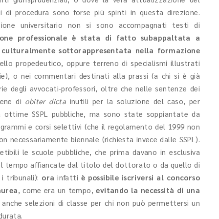
 di procedura sono forse più spinti in questa direzione.
one universitario non si sono accompagnati testi di
one professionale è stata di fatto subappaltata a
 culturalmente sottorappresentata nella formazione
vello propedeutico, oppure terreno di specialismi illustrati
ie), o nei commentari destinati alla prassi (a chi si è già
ie degli avvocati-professori, oltre che nelle sentenze dei
piene di
obiter dicta
inutili per la soluzione del caso, per
a ottime SSPL pubbliche, ma sono state soppiantate da
rogrammi e corsi selettivi (che il regolamento del 1999 non
on necessariamente biennale (richiesta invece dalle SSPL).
tibili le scuole pubbliche, che prima davano in esclusiva
l tempo affiancate dal titolo del dottorato o da quello di
i tribunali):
ora
infatti
è possibile iscriversi al concorso
aurea
, come era un tempo,
evitando la necessità di una
nche selezioni di classe per chi non può permettersi un
durata.