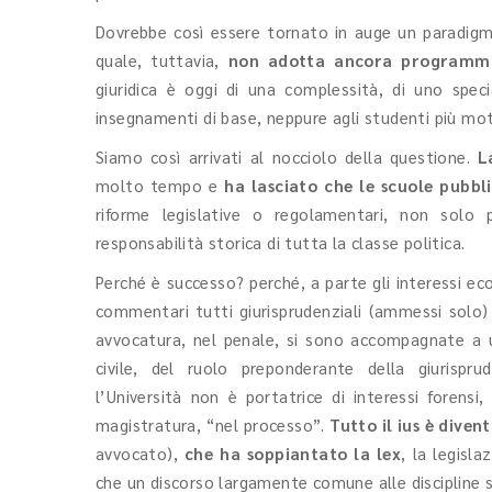
Dovrebbe così essere tornato in auge un paradig
quale, tuttavia,
non adotta ancora programmi p
giuridica è oggi di una complessità, di uno spe
insegnamenti di base, neppure agli studenti più mot
Siamo così arrivati al nocciolo della questione.
L
molto tempo e
ha lasciato che le scuole pubbli
riforme legislative o regolamentari, non solo
responsabilità storica di tutta la classe politica.
Perché è successo? perché, a parte gli interessi eco
commentari tutti giurisprudenziali (ammessi solo)
avvocatura, nel penale, si sono accompagnate a u
civile, del ruolo preponderante della giurispr
l’Università non è portatrice di interessi forens
magistratura, “nel processo”.
Tutto il ius è dive
avvocato),
che ha soppiantato la lex
, la legisla
che un discorso largamente comune alle discipline si 