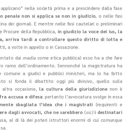
 “applicano” nella società prima e a prescindere dalla fase
tto penale non si applica se non in giudizio
, o nelle fasi
a dei giornali. E mentre nelle fasi cautelari o preliminari
e Procure della Repubblica,
in giudizio la voce del ius, la
, arriva tardi a controllare questo diritto di lotta e
atti, a volte in appello o in Cassazione.
sentato dai
media
come etica pubblica) esso ha a che fare
altro ramo dell’ordinamento. Sennonché la magistratura ha
ne comune a giudici e pubblici ministeri, ma lo ha fatto
o si fonda il dibattito oggi più divisivo, quello sulla
n altra occasione,
la cultura della giurisdizione
non è
 fra accusa e difesa
: pertanto l’avvocatura svolge in essa
mente sbagliata l’idea che i magistrati
(requirenti e
ere dagli avvocati, che ne sarebbero
(
sic)
i destinatari
usa, al di là dei poteri istruttori enormi di cui comunque
esa.