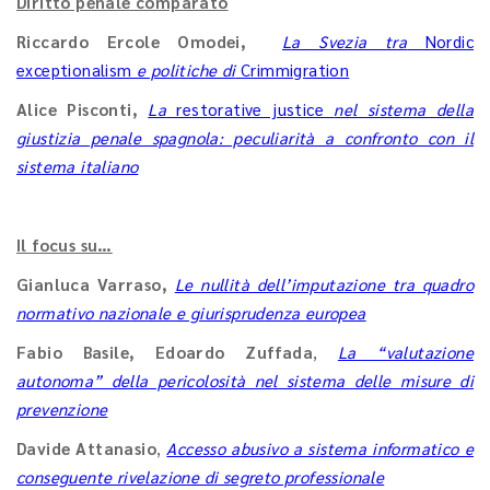
Diritto penale comparato
Riccardo Ercole Omodei,
La Svezia tra
Nordic
exceptionalism
e politiche di
Crimmigration
Alice Pisconti,
La
restorative justice
nel sistema della
giustizia penale spagnola: peculiarità a confronto con il
sistema italiano
Il focus su…
Gianluca Varraso,
Le nullità dell’imputazione tra quadro
normativo nazionale e giurisprudenza europea
Fabio Basile, Edoardo Zuffada
,
La “valutazione
autonoma” della pericolosità nel sistema delle misure di
prevenzione
Davide Attanasio
,
Accesso abusivo a sistema informatico e
conseguente rivelazione di segreto professionale