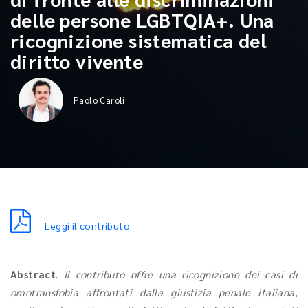
delle persone LGBTQIA+. Una
ricognizione sistematica del
diritto vivente
Paolo Caroli
Leggi il contributo
Abstract
.
Il contributo offre una ricognizione dei casi di
omotransfobia affrontati dalla giustizia penale italiana,