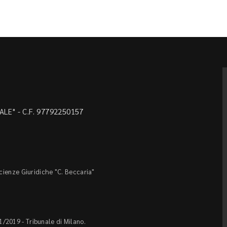
LE" - C.F. 97792250157
Scienze Giuridiche "C. Beccaria"
1/2019 - Tribunale di Milano.