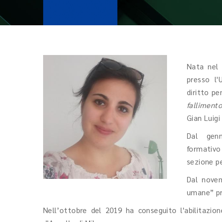
Nata nel 
presso l'
diritto pe
falliment
Gian Luigi
Dal gen
formativ
sezione pe
Dal novem
umane” pre
Nell’ottobre del 2019 ha conseguito l'abilitazion