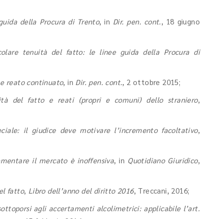
 guida della Procura di Trento
, in
Dir. pen. cont.
, 18 giugno
colare tenuità del fatto: le linee guida della Procura di
 e reato continuato
, in
Dir. pen. cont.
, 2 ottobre 2015;
ità del fatto e reati (propri e comuni) dello straniero
,
ciale: il giudice deve motivare l’incremento facoltativo
,
ementare il mercato è inoffensiva
, in
Quotidiano Giuridico
,
el fatto
,
Libro dell’anno del diritto 2016
, Treccani, 2016;
sottoporsi agli accertamenti alcolimetrici: applicabile l’art.