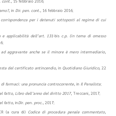
. cont.
, 15 febbraio 2016;
iamo?
, in
Dir. pen. cont.
, 16 febbraio 2016;
a corrispondenza per i detenuti sottoposti al regime di cui
 e applicabilità dell’art. 131
-bis
c.p. (in tema di omesso
16;
ì ad aggravante anche se il minore è mero intermediario
,
sta del certificato antincendio
, in
Quotidiano Giuridico
, 22
 di farmaci: una pronuncia controcorrente
, in
Il Penalista
;
el fatto
,
Libro dell’anno del diritto 2017
, Treccani, 2017;
el fatto
, in
Dir. pen. proc.
, 2017;
ER (a cura di)
Codice di procedura penale commentato
,