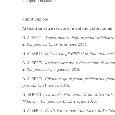
d'Appello di Milano.
Pubblicazioni
Articoli su altre riviste e in volumi collettanei:
G. ALBERTI,
Superamento degli ospedali psichiatri
in
Dir. pen. cont.
, 29 novembre 2014;
G. ALBERTI,
Chiusura degli OPG: si profila un’ennes
G. ALBERTI,
Attività circense e detenzione di animal
in
Dir. pen. cont.
, 8 gennaio 2015;
G. ALBERTI,
Chiudono gli ospedali psichiatrici giudi
pen. cont.
, 31 marzo 2015;
G. ALBERTI,
La particolare tenuità del fatto (art.
Milano
, in
Dir. pen. cont.
, 21 maggio 2015;
G. ALBERTI,
Particolare tenuità del fatto: le Sezio