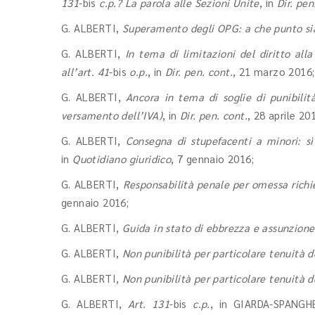
131
-bis
c.p.? La parola alle Sezioni Unite
, in
Dir. pen
G. ALBERTI,
Superamento degli OPG: a che punto s
G. ALBERTI,
In tema di limitazioni del diritto all
all’art. 41
-bis
o.p.
, in
Dir. pen. cont.
, 21 marzo 2016;
G. ALBERTI,
Ancora in tema di soglie di punibilità
versamento dell’IVA)
, in
Dir. pen. cont.
, 28 aprile 20
G. ALBERTI,
Consegna di stupefacenti a minori: s
in
Quotidiano giuridico
, 7 gennaio 2016;
G. ALBERTI,
Responsabilità penale per omessa richie
gennaio 2016;
G. ALBERTI,
Guida in stato di ebbrezza e assunzione
G. ALBERTI,
Non punibilità per particolare tenuità d
G. ALBERTI,
Non punibilità per particolare tenuità d
G. ALBERTI,
Art. 131
-bis
c.p.
, in GIARDA-SPANGH