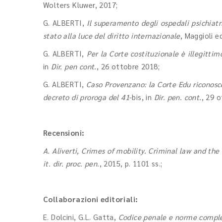
Wolters Kluwer, 2017;
G. ALBERTI,
Il superamento degli ospedali psichiatri
stato alla luce del diritto internazionale
, Maggioli e
G. ALBERTI,
Per la Corte costituzionale è illegittimo
in
Dir. pen cont.
, 26 ottobre 2018;
G. ALBERTI,
Caso Provenzano: la Corte Edu riconosce
decreto di proroga del 41
-bis, in
Dir. pen. cont.
, 29 
Recensioni:
A. Aliverti, Crimes of mobility. Criminal law and th
it. dir. proc. pen.
, 2015, p. 1101 ss.;
Collaborazioni editoriali:
E. Dolcini, G.L. Gatta,
Codice penale e norme compl