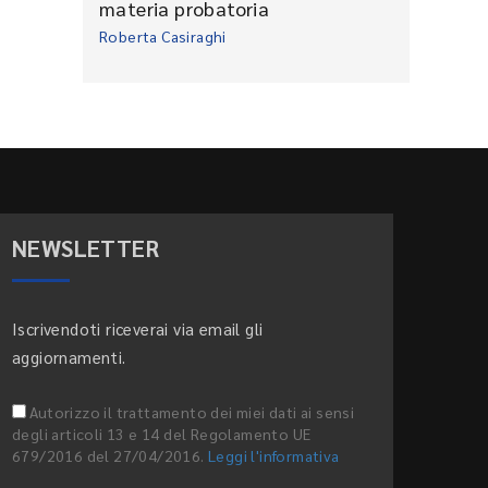
materia probatoria
Roberta Casiraghi
NEWSLETTER
Iscrivendoti riceverai via email gli
aggiornamenti.
Autorizzo il trattamento dei miei dati ai sensi
degli articoli 13 e 14 del Regolamento UE
679/2016 del 27/04/2016.
Leggi l'informativa