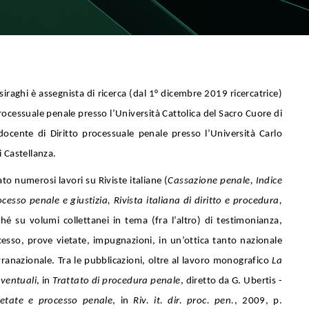
iraghi è assegnista di ricerca (dal 1° dicembre 2019 ricercatrice)
processuale penale presso l’Università Cattolica del Sacro Cuore di
docente di Diritto processuale penale presso l’Università Carlo
 Castellanza.
to numerosi lavori su Riviste italiane (
Cassazione penale, Indice
cesso penale e giustizia, Rivista italiana di diritto e procedura,
hé su volumi collettanei in tema (fra l’altro) di testimonianza,
cesso, prove vietate, impugnazioni, in un’ottica tanto nazionale
ranazionale. Tra le pubblicazioni, oltre al lavoro monografico
La
eventuali
, in
Trattato di procedura penale
, diretto da G. Ubertis -
ietate e processo penale
, in
Riv. it. dir. proc. pen.
, 2009, p.