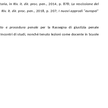
toria
, in
Riv. it. dir. proc. pen
., 2014, p. 878;
La rescissione del
n
Riv. it. dir. proc. pen.
, 2018, p. 207;
I nuovi approdi “europei”
ritto e procedura penale
per la Rassegna di giustizia penale
 Incontri di studi, nonché tenuto lezioni come docente in Scuole