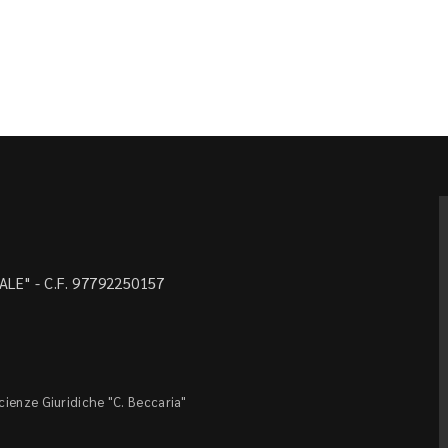
LE" - C.F. 97792250157
Scienze Giuridiche "C. Beccaria"