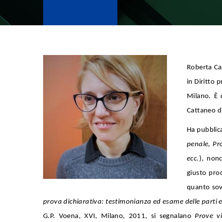
Roberta Cas
in Diritto 
Milano. È 
Cattaneo di
Ha pubblica
penale, Pro
ecc.
), nonc
giusto pro
quanto sov
prova dichiarativa: testimonianza ed esame delle parti 
G.P. Voena, XVI, Milano, 2011, si segnalano
Prove v