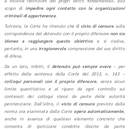
a incisive restrizioni dei propri diritti fondamentali, allo
scopo di
impedire ogni contatto con le organizzazioni
criminali di appartenenza
.
Tuttavia, la Corte ha ritenuto che
il visto di censura
sulla
corrispondenza del detenuto con il proprio difensore
non sia
idoneo a raggiungere questo obiettivo
e si risolva,
pertanto, in una
irragionevole
compressione del suo diritto
di difesa.
Da un lato, infatti, il
detenuto può sempre avere
– per
effetto della sentenza della Corte del 2013, n. 143 –
colloqui personali con il proprio difensore
, senza alcun
limite quantitativo e al riparo da ogni controllo sui
contenuti dei colloqui stessi da parte delle autorità
penitenziarie. Dall’altro, il
visto di censura
previsto dalla
norma ora esaminata dalla Corte
opera automaticamente
,
anche in assenza di qualsiasi elemento concreto che
consenta di ipotizzare condotte illecite da parte