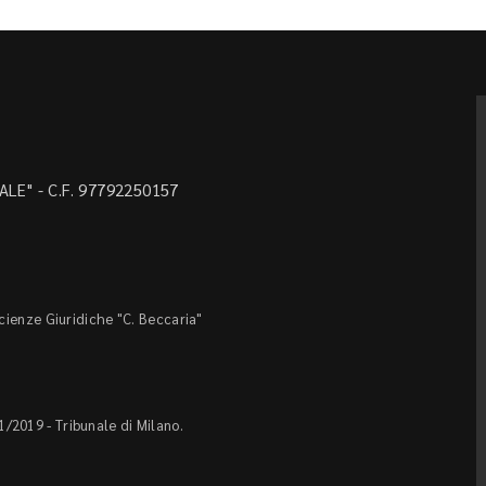
LE" - C.F. 97792250157
Scienze Giuridiche "C. Beccaria"
1/2019 - Tribunale di Milano.