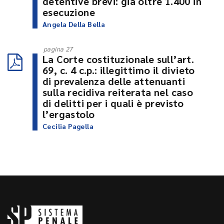
detentive brevi: già oltre 1.400 in
esecuzione
Angela Della Bella
pagina 27
La Corte costituzionale sull’art.
69, c. 4 c.p.: illegittimo il divieto
di prevalenza delle attenuanti
sulla recidiva reiterata nel caso
di delitti per i quali è previsto
l’ergastolo
Cecilia Pagella