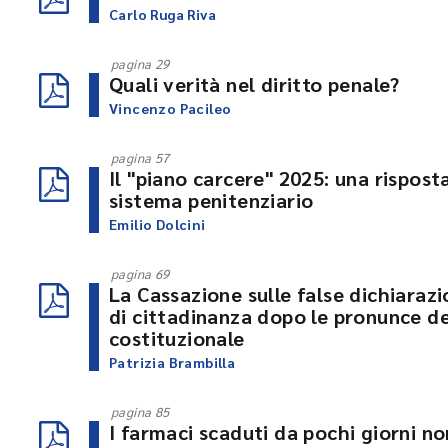
Carlo Ruga Riva
pagina 29
Quali verità nel diritto penale?
Vincenzo Pacileo
pagina 57
Il "piano carcere" 2025: una rispost
sistema penitenziario
Emilio Dolcini
pagina 69
La Cassazione sulle false dichiarazi
di cittadinanza dopo le pronunce del
costituzionale
Patrizia Brambilla
pagina 85
I farmaci scaduti da pochi giorni n