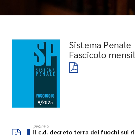
Sistema Penale
Fascicolo mensi
pagina 5
Il c.d. decreto terra dei fuochi sui r