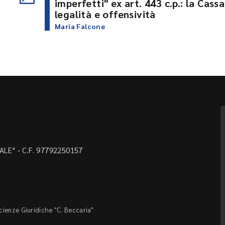
imperfetti" ex art. 443 c.p.: la Cassa
legalità e offensività
Maria Falcone
LE" - C.F. 97792250157
Scienze Giuridiche "C. Beccaria"