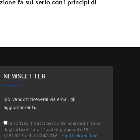
zione fa sul serio con i principi di
NEWSLETTER
Iscrivendoti riceverai via email gli
aggiornamenti.
Autorizzo il trattamento dei miei dati ai sensi
degli articoli 13 e 14 del Regolamento UE
679/2016 del 27/04/2016.
Leggi l'informativa