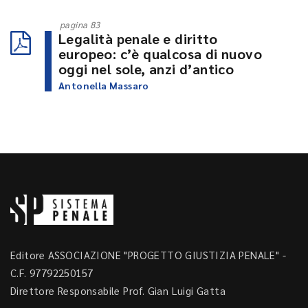
pagina 83
Legalità penale e diritto
europeo: c’è qualcosa di nuovo
oggi nel sole, anzi d’antico
Antonella Massaro
Editore ASSOCIAZIONE "PROGETTO GIUSTIZIA PENALE" -
C.F. 97792250157
Direttore Responsabile Prof. Gian Luigi Gatta