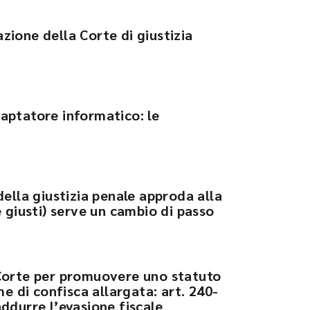
razione della Corte di giustizia
 captatore informatico: le
della giustizia penale approda alla
 giusti) serve un cambio di passo
 Corte per promuovere uno statuto
me di confisca allargata: art. 240-
 addurre l’evasione fiscale