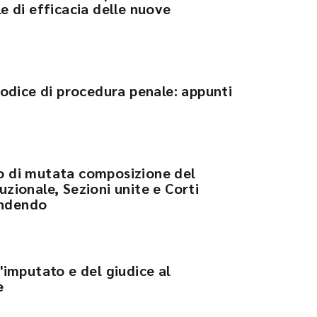
le di efficacia delle nuove
 codice di procedura penale: appunti
so di mutata composizione del
uzionale, Sezioni unite e Corti
ondendo
l'imputato e del giudice al
e