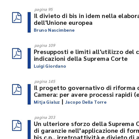
pagina 95
Il divieto di bis in idem nella elabo
dell'Unione europea
Bruno Nascimbene
pagina 109
Presupposti e limiti all'utilizzo del
indicazioni della Suprema Corte
Luigi Giordano
pagina 145
Il progetto governativo di riforma 
Camera: per avere processi rapidi (e
|
Mitja Gialuz
Jacopo Della Torre
pagina 203
Un ulteriore sforzo della Suprema
di garanzie nell’applicazione di for
bis c.p., irretroattività e divieto di