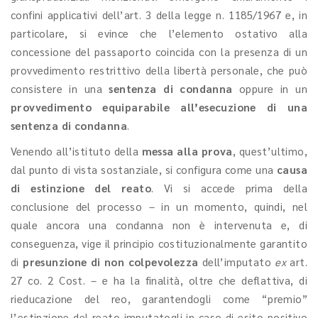
confini applicativi dell’art. 3 della legge n. 1185/1967 e, in
particolare, si evince che l’elemento ostativo alla
concessione del passaporto coincida con la presenza di un
provvedimento restrittivo della libertà personale, che può
consistere in una
sentenza di condanna
oppure in un
provvedimento equiparabile all’esecuzione di una
sentenza di condanna
.
Venendo all’istituto della
messa alla prova
, quest’ultimo,
dal punto di vista sostanziale, si configura come una
causa
di estinzione del reato
. Vi si accede prima della
conclusione del processo – in un momento, quindi, nel
quale ancora una condanna non è intervenuta e, di
conseguenza, vige il principio costituzionalmente garantito
di
presunzione di non colpevolezza
dell’imputato
ex
art.
27 co. 2 Cost. – e ha la finalità, oltre che deflattiva, di
rieducazione del reo, garantendogli come “premio”
l’estinzione del reato imputatogli in caso di esito positivo