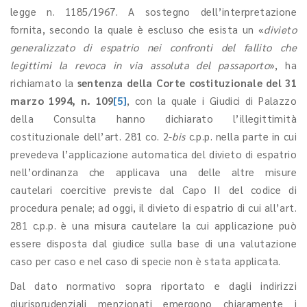
legge n. 1185/1967. A sostegno dell’interpretazione
fornita, secondo la quale è escluso che esista un «
divieto
generalizzato di espatrio nei confronti del fallito che
legittimi la revoca in via assoluta del passaporto
», ha
richiamato la
sentenza della Corte costituzionale del 31
marzo 1994, n. 109
[5]
, con la quale i Giudici di Palazzo
della Consulta hanno dichiarato l’illegittimità
costituzionale dell’art. 281 co. 2-
bis
c.p.p. nella parte in cui
prevedeva l’applicazione automatica del divieto di espatrio
nell’ordinanza che applicava una delle altre misure
cautelari coercitive previste dal Capo II del codice di
procedura penale; ad oggi, il divieto di espatrio di cui all’art.
281 c.p.p. è una misura cautelare la cui applicazione può
essere disposta dal giudice sulla base di una valutazione
caso per caso e nel caso di specie non è stata applicata.
Dal dato normativo sopra riportato e dagli indirizzi
giurisprudenziali menzionati emergono chiaramente i