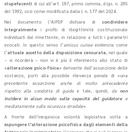
stupefacenti
di cui all’art. 187, primo comma, d.lgs. n. 285
del 1992, così come modificata dalla l. n. 177 del 2024.
Nel documento l’AIPDP dichiara di
condividere
integralmente
i profili di illegittimità costituzionale
individuati dal rimettente, in relazione a tutti i parametri
evocati. In questo senso l’
amicus curiae
evidenzia come
l’
attuale assetto della disposizione censurata
, nel quale
– si ricorderà – non vi è più il riferimento allo stato di
«
alterazione psico-fisica
» derivante dall’assunzione delle
sostanze, porti alla possibile rilevanza penale di «una
precedente assunzione
anche di molto antecedente
rispetto alla condotta di guida
e tale, quindi,
da
non
incidere in alcun modo sulle capacità del guidatore
e
mediatamente sulla sicurezza stradale
».
A fronte dell’inequivoca volontà legislativa volta a
espungere l’alterazione psicofisica dagli elementi della
fattispecie incriminatrice
, l’opinione che si può leggere in