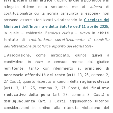
allegato ritiene nella sostanza che «i
vulnera
di
costituzionalità cui la norma censurata si espone» non
possano essere sterilizzati valorizzando la
Circolare dei
Ministeri dell’Interno e della Salute dell’11 aprile 2025
,
la quale – evidenzia l’
amicus curiae
– aveva in effetti
tentato di «
reintrodurre surrettiziamente il requisito
dell’alterazione psicofisica espunto dal legislatore
».
L’Associazione, come anticipato, giunge quindi a
condividere
in toto
le censure mosse dal giudice
remittente, tanto con riferimento al
principio di
necessaria offensività del reato
(artt. 13, 25, comma 2,
27 Cost.), quanto rispetto ai canoni della
ragionevolezza
(artt. 3, 13, 25, comma 2, 27 Cost.), del
finalismo
rieducativo della pena
(art. 27, comma 3, Cost.) e
dell’
uguaglianza
(art. 3 Cost.), aggiungendo ulteriori
considerazioni in ordine alla ritenuta violazione del