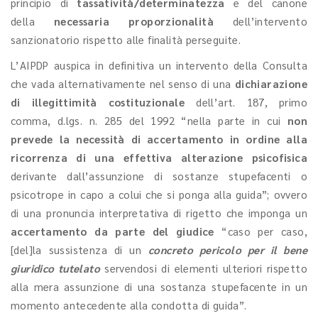
principio di
tassatività/determinatezza
e del canone
della
necessaria proporzionalità
dell’intervento
sanzionatorio rispetto alle finalità perseguite.
L’AIPDP auspica in definitiva un intervento della Consulta
che vada alternativamente nel senso di una
dichiarazione
di illegittimità costituzionale
dell’art. 187, primo
comma, d.lgs. n. 285 del 1992 “nella parte in cui
non
prevede la necessità di accertamento in ordine alla
ricorrenza di una effettiva alterazione psicofisica
derivante dall’assunzione di sostanze stupefacenti o
psicotrope in capo a colui che si ponga alla guida”; ovvero
di una pronuncia interpretativa di rigetto che imponga un
accertamento da parte del giudice
“caso per caso,
[del]la sussistenza di un
concreto pericolo per il bene
giuridico tutelato
servendosi di elementi ulteriori rispetto
alla mera assunzione di una sostanza stupefacente in un
momento antecedente alla condotta di guida”.