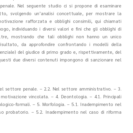
so penale. Nel seguente studio ci si propone di esaminare
tutto, svolgendo un’analisi concettuale, per mostrare la
motivazione rafforzata e obblighi consimili, qui chiamati
o, individuando i diversi valori e fini che gli obblighi di
oltre, mostrando che tali obblighi non hanno un unico
sultato, da approfondire confrontando i modelli della
nziale) del giudice di primo grado e, rispettivamente, del
 questi due diversi contenuti impongono di sanzionare nel
el settore penale. – 2.2. Nel settore amministrativo. – 3.
di motivazione vincolata. –
4. Deontologia. – 4.1. Principali
logico-formali. – 5. Morfologia. – 5.1. Inadempimento nel
so probatorio. – 5.2. Inadempimento nel caso di riforma