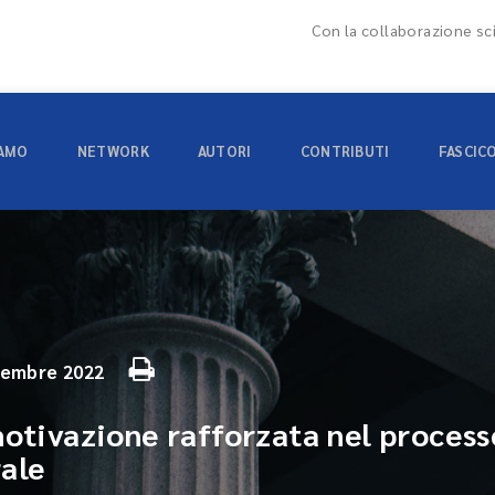
Con la collaborazione sci
IAMO
NETWORK
AUTORI
CONTRIBUTI
FASCIC
vembre 2022
motivazione rafforzata nel process
ale