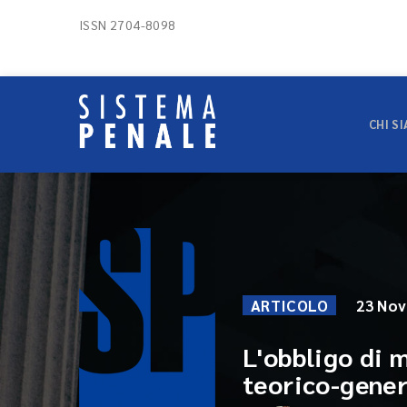
ISSN 2704-8098
CHI S
ARTICOLO
23 No
L'obbligo di 
teorico-gener