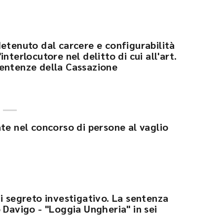
detenuto dal carcere e configurabilità
nterlocutore nel delitto di cui all'art.
e sentenze della Cassazione
te nel concorso di persone al vaglio
i segreto investigativo. La sentenza
 Davigo - "Loggia Ungheria" in sei