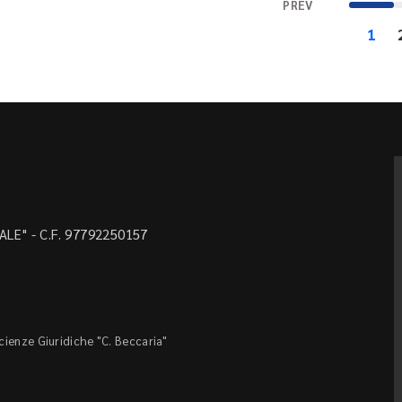
PREV
1
LE" - C.F. 97792250157
Scienze Giuridiche "C. Beccaria"