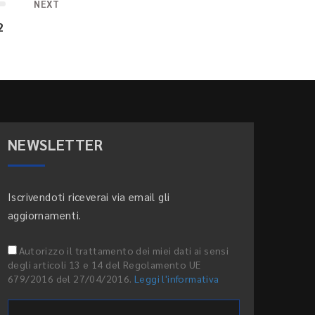
NEXT
2
NEWSLETTER
Iscrivendoti riceverai via email gli
aggiornamenti.
Autorizzo il trattamento dei miei dati ai sensi
degli articoli 13 e 14 del Regolamento UE
679/2016 del 27/04/2016.
Leggi l'informativa