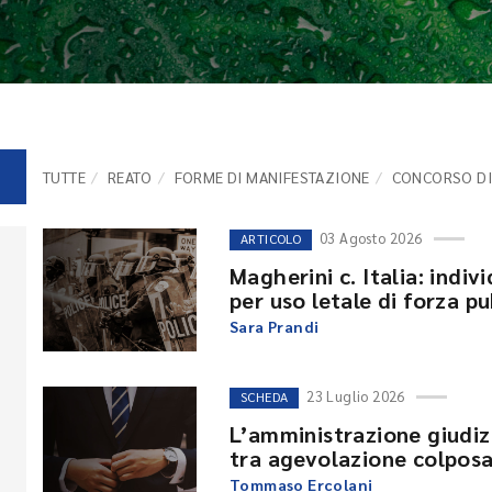
TUTTE
REATO
FORME DI MANIFESTAZIONE
CONCORSO DI
03 Agosto 2026
ARTICOLO
Magherini c. Italia: indiv
per uso letale di forza pu
Sara Prandi
23 Luglio 2026
SCHEDA
L’amministrazione giudizi
tra agevolazione colpos
Tommaso Ercolani