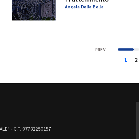
Angela Della Bella
PREV
1
2
LE" - C.F. 97792250157