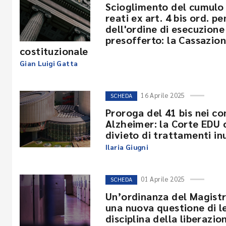
Scioglimento del cumulo 
reati ex art. 4 bis ord. p
dell'ordine di esecuzione 
presofferto: la Cassazion
costituzionale
Gian Luigi Gatta
16 Aprile 2025
SCHEDA
Proroga del 41 bis nei co
Alzheimer: la Corte EDU c
divieto di trattamenti in
Ilaria Giugni
01 Aprile 2025
SCHEDA
Un’ordinanza del Magistr
una nuova questione di le
disciplina della liberazio