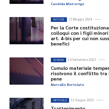
Candida Mistrorigo
17 Maggio 2024
NOTIZIE
Per la Corte costituzional
colloqui con i figli minori
art. 4-bis per cui non sus
benefici
14 Settembre 2023
SCHEDA
Cumulo materiale temperat
risolvono il conflitto tra 
pene
Marcello Bortolato
12 Giugno 2023
ARTICOLO
Trattenimento