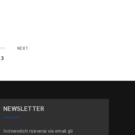
NEXT
3
NEWSLETTER
Iscrivendoti riceverai via email gli