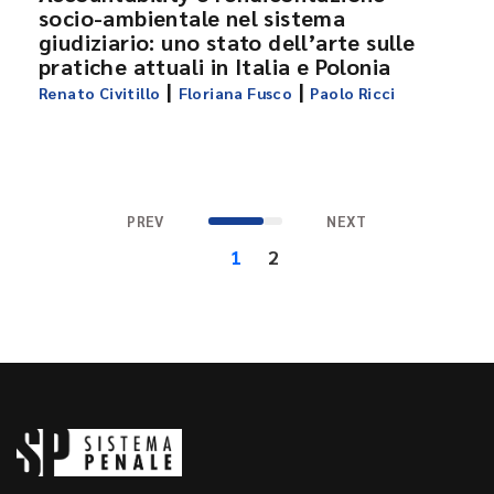
socio-ambientale nel sistema
giudiziario: uno stato dell’arte sulle
pratiche attuali in Italia e Polonia
|
|
Renato Civitillo
Floriana Fusco
Paolo Ricci
PREV
NEXT
1
2