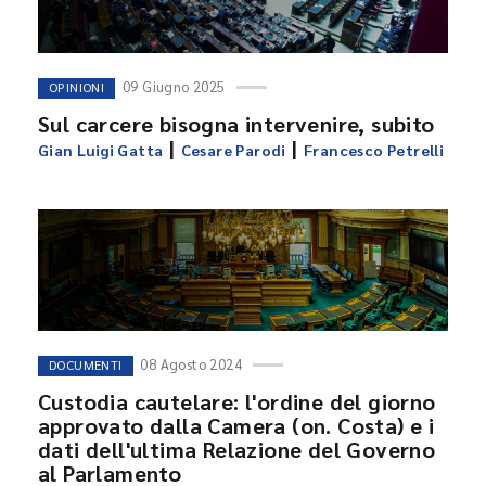
09 Giugno 2025
OPINIONI
Sul carcere bisogna intervenire, subito
|
|
Gian Luigi Gatta
Cesare Parodi
Francesco Petrelli
08 Agosto 2024
DOCUMENTI
Custodia cautelare: l'ordine del giorno
approvato dalla Camera (on. Costa) e i
dati dell'ultima Relazione del Governo
al Parlamento