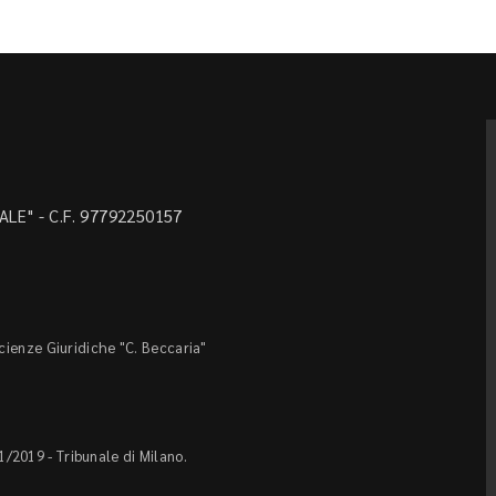
LE" - C.F. 97792250157
Scienze Giuridiche "C. Beccaria"
1/2019 - Tribunale di Milano.