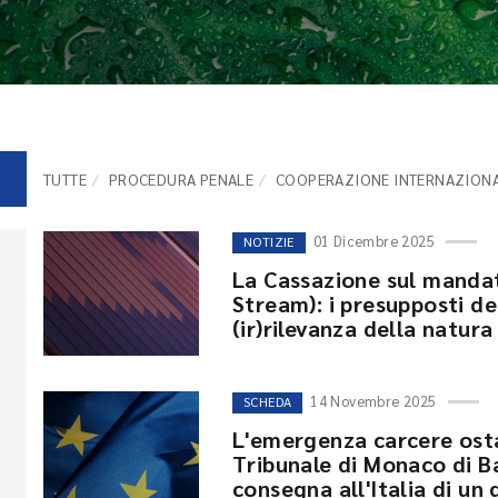
TUTTE
PROCEDURA PENALE
COOPERAZIONE INTERNAZION
01 Dicembre 2025
NOTIZIE
La Cassazione sul mandat
Stream): i presupposti de
(ir)rilevanza della natura
14 Novembre 2025
SCHEDA
L'emergenza carcere osta
Tribunale di Monaco di B
consegna all'Italia di un