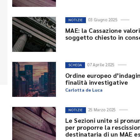
03 Giugno 2025
NOTIZIE
MAE: la Cassazione valor
soggetto chiesto in con
07 Aprile 2025
SCHEDA
Ordine europeo d’indagi
finalità investigative
Carlotta de Luca
25 Marzo 2025
NOTIZIE
Le Sezioni unite si pronu
per proporre la rescissio
destinataria di un MAE e