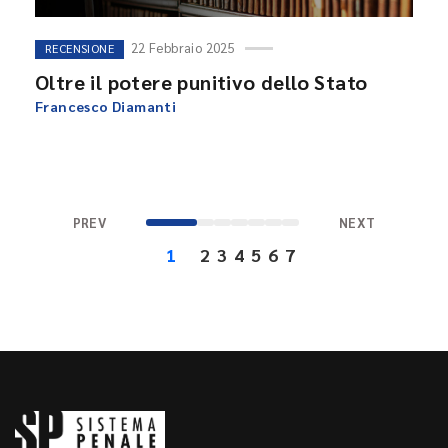
22 Febbraio 2025
RECENSIONE
Oltre il potere punitivo dello Stato
Francesco Diamanti
PREV
NEXT
1
2
3
4
5
6
7