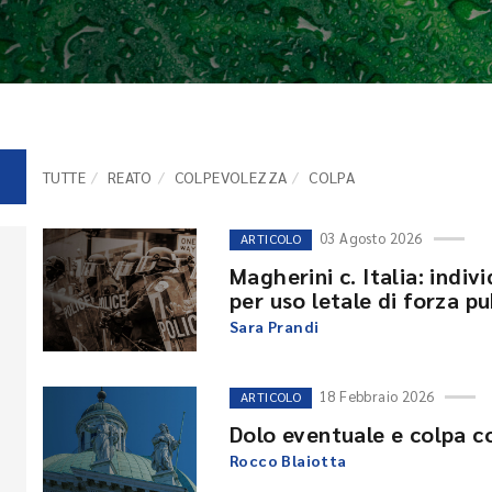
TUTTE
REATO
COLPEVOLEZZA
COLPA
03 Agosto 2026
ARTICOLO
Magherini c. Italia: indiv
per uso letale di forza pu
Sara Prandi
18 Febbraio 2026
ARTICOLO
Dolo eventuale e colpa c
Rocco Blaiotta