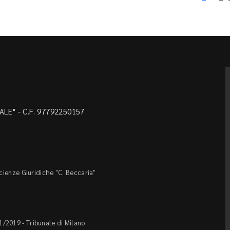
LE" - C.F. 97792250157
Scienze Giuridiche "C. Beccaria"
1/2019 - Tribunale di Milano.