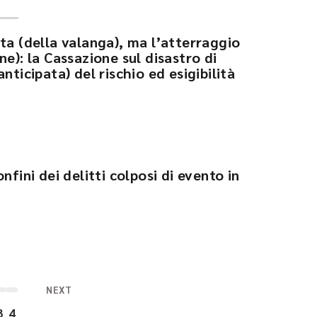
ta (della valanga), ma l’atterraggio
ne): la Cassazione sul disastro di
nticipata) del rischio ed esigibilità
nfini dei delitti colposi di evento in
NEXT
3
4