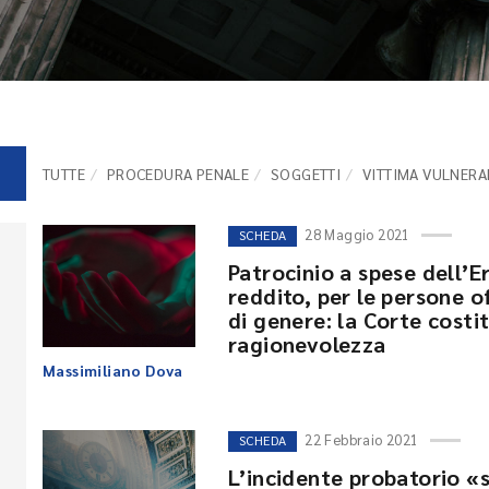
TUTTE
PROCEDURA PENALE
SOGGETTI
VITTIMA VULNERA
28 Maggio 2021
SCHEDA
Patrocinio a spese dell’Er
reddito, per le persone of
di genere: la Corte costi
ragionevolezza
Massimiliano Dova
22 Febbraio 2021
SCHEDA
L’incidente probatorio «s