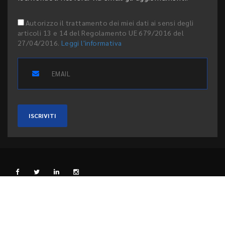
Autorizzo il trattamento dei miei dati ai sensi degli
articoli 13 e 14 del Regolamento UE 679/2016 del
27/04/2016.
Leggi l'informativa
ISCRIVITI
L'EDITORE
PRIVACY E COOKIE
CODICE ETICO
PEER REVIEW
CONTATTI