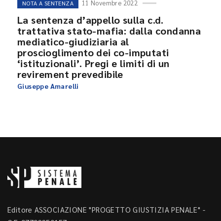
11 Novembre 2022
NOTA A SENTENZA
La sentenza d’appello sulla c.d.
trattativa stato-mafia: dalla condanna
mediatico-giudiziaria al
proscioglimento dei co-imputati
‘istituzionali’. Pregi e limiti di un
revirement prevedibile
Giuseppe Amarelli
Editore ASSOCIAZIONE "PROGETTO GIUSTIZIA PENALE" -