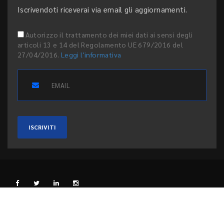
Iscrivendoti riceverai via email gli aggiornamenti.
Autorizzo il trattamento dei miei dati ai sensi degli
articoli 13 e 14 del Regolamento UE 679/2016 del
27/04/2016.
Leggi l'informativa
ISCRIVITI
L'EDITORE
PRIVACY E COOKIE
CODICE ETICO
PEER REVIEW
CONTATTI