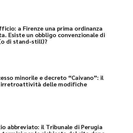
fficio: a Firenze una prima ordinanza
ta. Esiste un obbligo convenzionale di
o di stand-still)?
esso minorile e decreto “Caivano”: il
irretroattività delle modifiche
io abbreviato: il Tribunale di Perugia