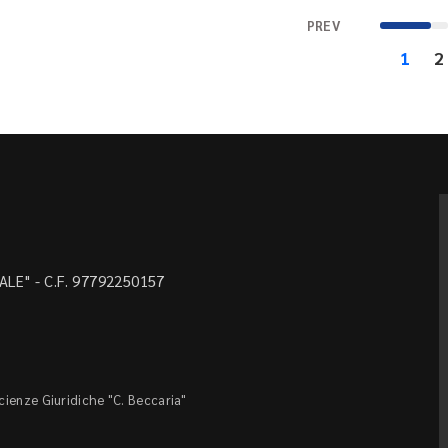
PREV
1
2
LE" - C.F. 97792250157
Scienze Giuridiche "C. Beccaria"