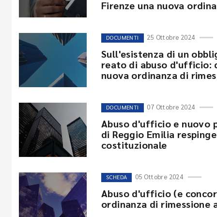
Firenze una nuova ordina
25 Ottobre 2024
DOCUMENTI
Sull'esistenza di un obbl
reato di abuso d'ufficio: 
nuova ordinanza di rimes
07 Ottobre 2024
DOCUMENTI
Abuso d'ufficio e nuovo p
di Reggio Emilia respinge 
costituzionale
05 Ottobre 2024
SCHEDA
Abuso d'ufficio (e concor
ordinanza di rimessione a