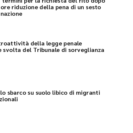
termini per la richiesta del rito dopo
riore riduzione della pena di un sesto
gnazione
etroattività della legge penale
 svolta del Tribunale di sorveglianza
lo sbarco su suolo libico di migranti
zionali