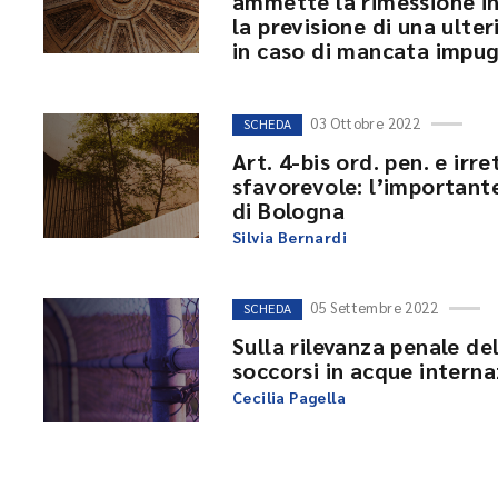
ammette la rimessione in 
la previsione di una ulte
in caso di mancata impu
03 Ottobre 2022
SCHEDA
Art. 4-bis ord. pen. e irr
sfavorevole: l’importante
di Bologna
Silvia Bernardi
05 Settembre 2022
SCHEDA
Sulla rilevanza penale del
soccorsi in acque interna
Cecilia Pagella