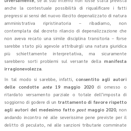
Diversamente
, se al suo interno non fosse stata prevista
anche la contestuale possibilità di riqualificare i fatti
pregressi ai sensi del nuovo illecito depenalizzato di natura
amministrativa ripristinatoria – ribadiamo, non
contemplata dal decreto rilancio di depenalizzazione che
non aveva recato una simile disciplina transitoria – forse
sarebbe stato più agevole attribuirgli una natura giuridica
più schiettamente interpretativa, ma sicuramente
sarebbero sorti problemi sul versante della
manifesta
irragionevolezza
.
In tal modo si sarebbe, infatti,
consentito agli autori
delle condotte
ante
19 maggio 2020
di omesso o
ritardato versamento parziale o totale dell’imposta di
soggiorno di godere di un
trattamento di favore rispetto
agli autori del medesimo fatto
post
maggio 2020
, non
andando incontro né alle severissime pene previste per il
delitto di peculato, né alle sanzioni tributarie comminate