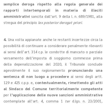
semplice deroga rispetto alla regola generale dei
rapporti intertemporali in materia di illeciti
amministrativi
sancita dall’art. 9 della l. n. 689/1981, alla
stregua del principio
lex posterior derogat priori
.
4.
Una volta appianate anche le restanti incertezze circa la
possibilità di continuare a considerare penalmente rilevanti
ai sensi dell’art. 314 c.p. le condotte di mancato o parziale
versamento dell’imposta di soggiorno commesse prima
della depenalizzazione del 2020, il Tribunale conclude
agevolmente il suo ragionamento
pronunciando una
sentenza di non luogo a procedere
ai sensi degli artt.
129 e 425 c.p.p. e,
contestualmente, rimettendo gli atti
al Sindaco del Comune territorialmente competente
per
l’applicazione delle nuove sanzioni amministrative
contemplate all’art. 4, comma 1
ter
d.lgs. n. 23/2001,