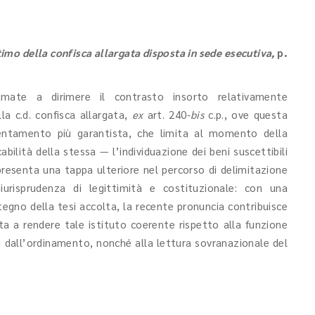
timo della confisca allargata disposta in sede esecutiva
,
p.
mate a dirimere il contrasto insorto relativamente
la c.d. confisca allargata,
ex
art. 240-
bis
c.p., ove questa
rientamento più garantista, che limita al momento della
ilità della stessa — l’individuazione dei beni suscettibili
presenta una tappa ulteriore nel percorso di delimitazione
urisprudenza di legittimità e costituzionale: con una
egno della tesi accolta, la recente pronuncia contribuisce
lta a rendere tale istituto coerente rispetto alla funzione
ti dall’ordinamento, nonché alla lettura sovranazionale del