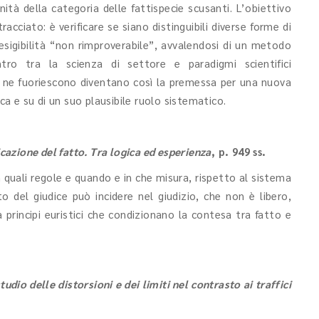
’unità della categoria delle fattispecie scusanti. L’obiettivo
acciato: è verificare se siano distinguibili diverse forme di
’inesigibilità “non rimproverabile”, avvalendosi di un metodo
ontro tra la scienza di settore e paradigmi scientifici
he ne fuoriescono diventano così la premessa per una nuova
ica e su di un suo plausibile ruolo sistematico.
ficazione del fatto. Tra logica ed esperienza
, p. 949 ss.
n quali regole e quando e in che misura, rispetto al sistema
to del giudice può incidere nel giudizio, che non è libero,
rincipi euristici che condizionano la contesa tra fatto e
studio delle distorsioni e dei limiti nel contrasto ai traffici