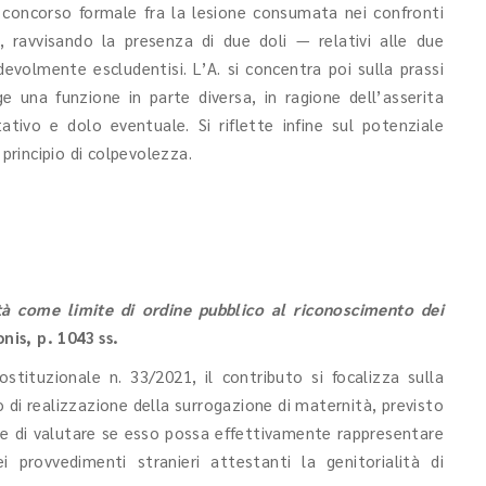
 concorso formale fra la lesione consumata nei confronti
a, ravvisando la presenza di due doli — relativi alle due
evolmente escludentisi. L’A. si concentra poi sulla prassi
ge una funzione in parte diversa, in ragione dell’asserita
ativo e dolo eventuale. Si riflette infine sul potenziale
 principio di colpevolezza.
ità come limite di ordine pubblico al riconoscimento dei
onis, p. 1043 ss.
stituzionale n. 33/2021, il contributo si focalizza sulla
tto di realizzazione della surrogazione di maternità, previsto
ine di valutare se esso possa effettivamente rappresentare
i provvedimenti stranieri attestanti la genitorialità di