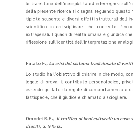
le traiettorie dell’inesigibilità ed interrogarsi sull
della presente ricerca si disegna seguendo questo tr
tipicità scusante e diversi effetti strutturali dell
scientifico interdisciplinare che consente l’inc
extrapenali. I quadri di realtà umana e giuridica c
riflessione sull’identità dell’interpretazione analog
Falato F.
,
La crisi del sistema tradizionale di veri
Lo studio ha l’obiettivo di chiarire in che modo, co
legale di prova, il contributo personologico, priva
essendo guidato da regole di comportamento e da p
fattispecie, che il giudice è chiamato a sciogliere.
Omodei R.E.
,
Il traffico di beni culturali: un caso 
illeciti
, p. 975 ss.