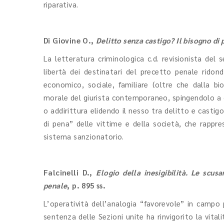
riparativa.
Di Giovine O.
,
Delitto senza castigo? Il bisogno di 
La letteratura criminologica c.d. revisionista del
libertà dei destinatari del precetto penale ridond
economico, sociale, familiare (oltre che dalla bio
morale del giurista contemporaneo, spingendolo a ce
o addirittura elidendo il nesso tra delitto e castig
di pena” delle vittime e della società, che rappres
sistema sanzionatorio.
Falcinelli D.
,
Elogio della inesigibilità. Le scus
penale
, p. 895 ss.
L’operatività dell’analogia “favorevole” in camp
sentenza delle Sezioni unite ha rinvigorito la vita