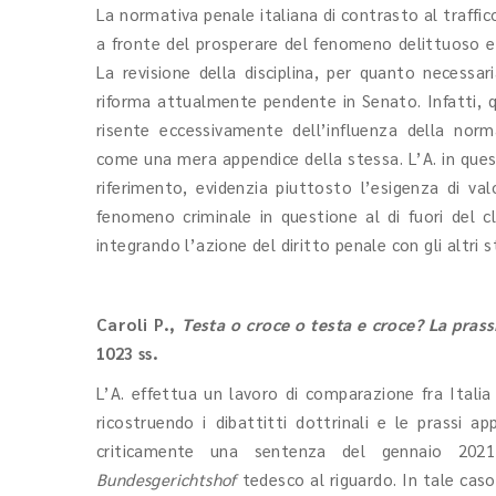
La normativa penale italiana di contrasto al traffico d
a fronte del prosperare del fenomeno delittuoso e d
La revisione della disciplina, per quanto necessa
riforma attualmente pendente in Senato. Infatti, q
risente eccessivamente dell’influenza della norm
come una mera appendice della stessa. L’A. in quest
riferimento, evidenzia piuttosto l’esigenza di valo
fenomeno criminale in questione al di fuori del c
integrando l’azione del diritto penale con gli altri
Caroli P.
,
Testa o croce o testa e croce? La prassi
1023 ss.
L’A. effettua un lavoro di comparazione fra Italia 
ricostruendo i dibattitti dottrinali e le prassi app
criticamente una sentenza del gennaio 2021
Bundesgerichtshof
tedesco al riguardo. In tale cas