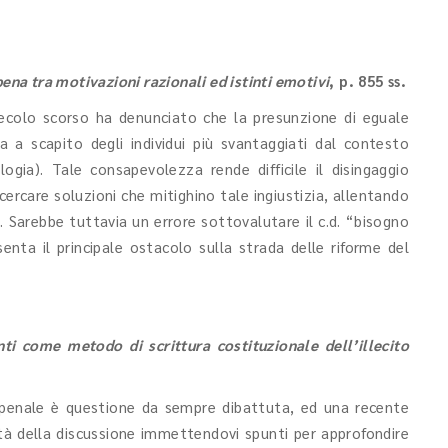
pena tra motivazioni razionali ed istinti emotivi
, p. 855 ss.
 secolo scorso ha denunciato che la presunzione di eguale
a a scapito degli individui più svantaggiati dal contesto
logia). Tale consapevolezza rende difficile il disingaggio
rcare soluzioni che mitighino tale ingiustizia, allentando
o. Sarebbe tuttavia un errore sottovalutare il c.d. “bisogno
enta il principale ostacolo sulla strada delle riforme del
anti come metodo di scrittura costituzionale dell’illecito
o penale è questione da sempre dibattuta, ed una recente
lità della discussione immettendovi spunti per approfondire