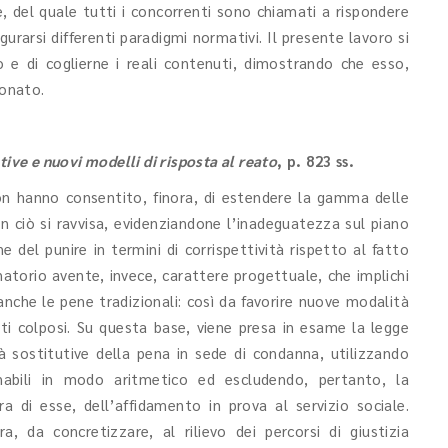
, del quale tutti i concorrenti sono chiamati a rispondere
gurarsi differenti paradigmi normativi. Il presente lavoro si
o e di coglierne i reali contenuti, dimostrando che esso,
onato.
tive e nuovi modelli di risposta al reato
, p. 823 ss.
non hanno consentito, finora, di estendere la gamma delle
 In ciò si ravvisa, evidenziandone l’inadeguatezza sul piano
 del punire in termini di corrispettività rispetto al fatto
atorio avente, invece, carattere progettuale, che implichi
anche le pene tradizionali: così da favorire nuove modalità
ti colposi. Su questa base, viene presa in esame la legge
à sostitutive della pena in sede di condanna, utilizzando
nabili in modo aritmetico ed escludendo, pertanto, la
a di esse, dell’affidamento in prova al servizio sociale.
, da concretizzare, al rilievo dei percorsi di giustizia