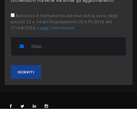
Autorizzo il trattamento dei miei dati ai sensi degli
articoli 13 e 14 del Regolamento UE 679/2016 del
27/04/2016.
Leggi l'informativa
ISCRIVITI
L'EDITORE
PRIVACY E COOKIE
CODICE ETICO
PEER REVIEW
CONTATTI