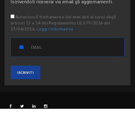
Iscrivendoti riceverai via email gli aggiornamenti.
Autorizzo il trattamento dei miei dati ai sensi degli
articoli 13 e 14 del Regolamento UE 679/2016 del
27/04/2016.
Leggi l'informativa
ISCRIVITI
L'EDITORE
PRIVACY E COOKIE
CODICE ETICO
PEER REVIEW
CONTATTI