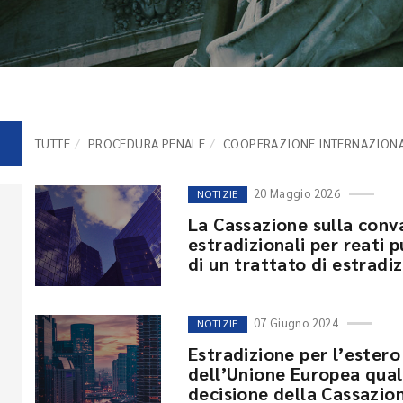
TUTTE
PROCEDURA PENALE
COOPERAZIONE INTERNAZION
20 Maggio 2026
NOTIZIE
La Cassazione sulla conva
estradizionali per reati 
di un trattato di estradi
07 Giugno 2024
NOTIZIE
Estradizione per l’ester
dell’Unione Europea qual
decisione della Cassazio