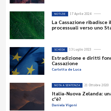
17 Aprile 2024
NOTIZIE
La Cassazione ribadisce il
processuali verso uno Sta
13 Luglio 2023
SCHEDA
Estradizione e diritti fo
Cassazione
Carlotta de Luca
21 Ottobre 2020
NOTA A SENTENZA
Italia-Nuova Zelanda: un
c’è?
Daniela Vigoni