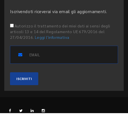
Iscrivendoti riceverai via email gli aggiornamenti.
Autorizzo il trattamento dei miei dati ai sensi degli
articoli 13 e 14 del Regolamento UE 679/2016 del
27/04/2016.
Leggi l'informativa
ISCRIVITI
L'EDITORE
PRIVACY E COOKIE