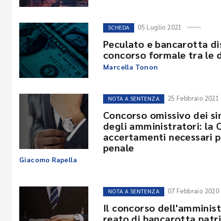
05 Luglio 2021
SCHEDA
Peculato e bancarotta dis
concorso formale tra le 
Marcella Tonon
25 Febbraio 2021
NOTA A SENTENZA
Concorso omissivo dei si
degli amministratori: la 
accertamenti necessari p
penale
Giacomo Rapella
07 Febbraio 2020
NOTA A SENTENZA
Il concorso dell'amminist
reato di bancarotta patri