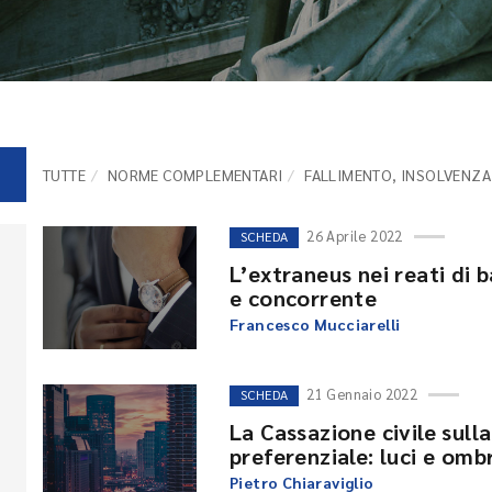
TUTTE
NORME COMPLEMENTARI
FALLIMENTO, INSOLVENZA,
26 Aprile 2022
SCHEDA
L’extraneus nei reati di 
e concorrente
Francesco Mucciarelli
21 Gennaio 2022
SCHEDA
La Cassazione civile sull
preferenziale: luci e omb
Pietro Chiaraviglio