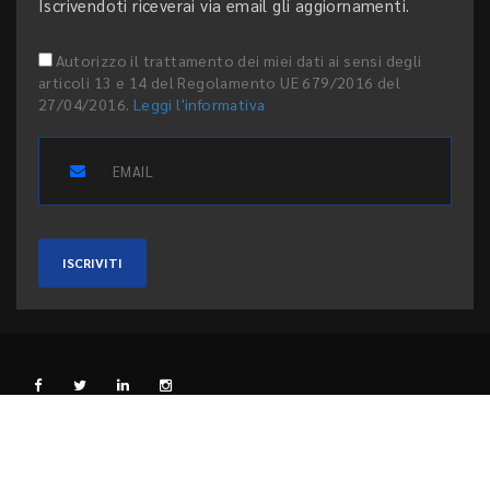
Iscrivendoti riceverai via email gli aggiornamenti.
Autorizzo il trattamento dei miei dati ai sensi degli
articoli 13 e 14 del Regolamento UE 679/2016 del
27/04/2016.
Leggi l'informativa
ISCRIVITI
L'EDITORE
PRIVACY E COOKIE
CODICE ETICO
PEER REVIEW
CONTATTI