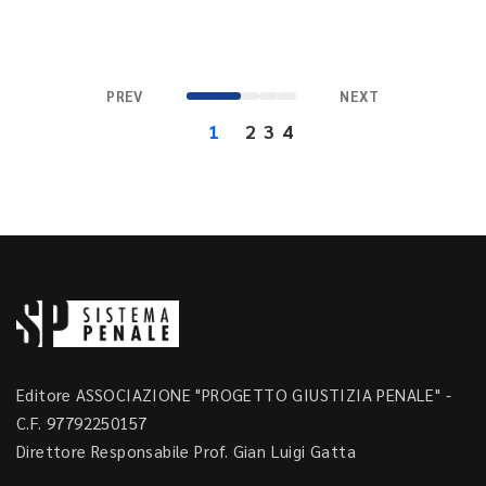
PREV
NEXT
1
2
3
4
Editore ASSOCIAZIONE "PROGETTO GIUSTIZIA PENALE" -
C.F. 97792250157
Direttore Responsabile Prof. Gian Luigi Gatta