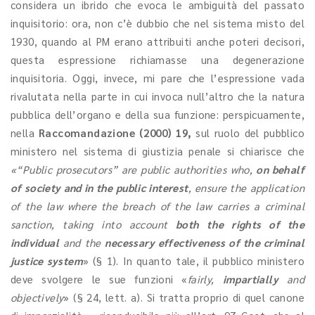
considera un ibrido che evoca le ambiguità del passato
inquisitorio: ora, non c’è dubbio che nel sistema misto del
1930, quando al PM erano attribuiti anche poteri decisori,
questa espressione richiamasse una degenerazione
inquisitoria. Oggi, invece, mi pare che l’espressione vada
rivalutata nella parte in cui invoca null’altro che la natura
pubblica dell’organo e della sua funzione: perspicuamente,
nella
Raccomandazione (2000) 19,
sul ruolo del pubblico
ministero nel sistema di giustizia penale si chiarisce che
«“Public prosecutors” are public authorities who,
on behalf
of society and in the public interest
, ensure the application
of the law where the breach of the law carries a criminal
sanction, taking into account
both the rights of the
individual
and the
necessary effectiveness of the criminal
justice system
» (§ 1). In quanto tale, il pubblico ministero
deve svolgere le sue funzioni «
fairly,
impartially
and
objectively
» (§ 24, lett. a). Si tratta proprio di quel canone