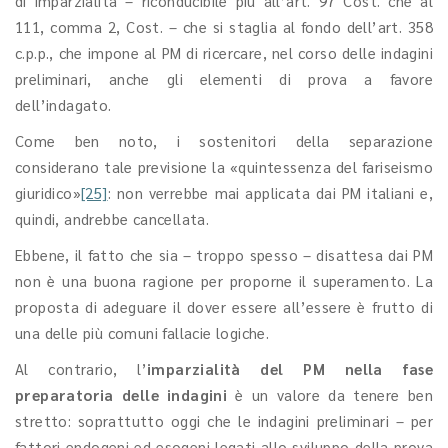
di imparzialità – riconducibile più all’art. 97 Cost. che al
111, comma 2, Cost. – che si staglia al fondo dell’art. 358
c.p.p., che impone al PM di ricercare, nel corso delle indagini
preliminari, anche gli elementi di prova a favore
dell’indagato.
Come ben noto, i sostenitori della separazione
considerano tale previsione la «quintessenza del fariseismo
giuridico»
[25]
: non verrebbe mai applicata dai PM italiani e,
quindi, andrebbe cancellata.
Ebbene, il fatto che sia – troppo spesso – disattesa dai PM
non è una buona ragione per proporne il superamento. La
proposta di adeguare il dover essere all’essere è frutto di
una delle più comuni fallacie logiche.
Al contrario, l’
imparzialità del PM nella fase
preparatoria delle indagini
è un valore da tenere ben
stretto: soprattutto oggi che le indagini preliminari – per
fattori endogeni ed esogeni legati allo sviluppo della prova