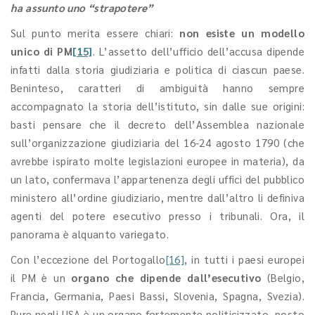
ha assunto uno “strapotere”
Sul punto merita essere chiari:
non esiste un modello
unico di PM
[15]
. L’assetto dell’ufficio dell’accusa dipende
infatti dalla storia giudiziaria e politica di ciascun paese.
Beninteso, caratteri di ambiguità hanno sempre
accompagnato la storia dell’istituto, sin dalle sue origini:
basti pensare che il decreto dell’Assemblea nazionale
sull’organizzazione giudiziaria del 16-24 agosto 1790 (che
avrebbe ispirato molte legislazioni europee in materia), da
un lato, confermava l’appartenenza degli uffici del pubblico
ministero all’ordine giudiziario, mentre dall’altro li definiva
agenti del potere esecutivo presso i tribunali. Ora, il
panorama è alquanto variegato.
Con l’eccezione del Portogallo
[16]
, in tutti i paesi europei
il PM è un
organo che dipende dall’esecutivo
(Belgio,
Francia, Germania, Paesi Bassi, Slovenia, Spagna, Svezia).
Pure negli USA è un organo fortemente politicizzato, posto