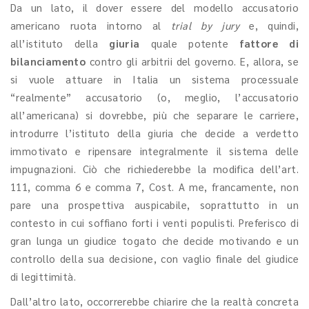
Da un lato, il dover essere del modello accusatorio
americano ruota intorno al
trial by jury
e, quindi,
all’istituto della
giuria
quale potente
fattore di
bilanciamento
contro gli arbitrii del governo. E, allora, se
si vuole attuare in Italia un sistema processuale
“realmente” accusatorio (o, meglio, l’accusatorio
all’americana) si dovrebbe, più che separare le carriere,
introdurre l’istituto della giuria che decide a verdetto
immotivato e ripensare integralmente il sistema delle
impugnazioni. Ciò che richiederebbe la modifica dell’art.
111, comma 6 e comma 7, Cost. A me, francamente, non
pare una prospettiva auspicabile, soprattutto in un
contesto in cui soffiano forti i venti populisti. Preferisco di
gran lunga un giudice togato che decide motivando e un
controllo della sua decisione, con vaglio finale del giudice
di legittimità.
Dall’altro lato, occorrerebbe chiarire che la realtà concreta