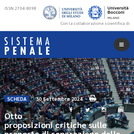
ISSN 2704-8098
Con la collaborazione scientifica di
SCHEDA
30 Settembre 2024
Otto
proposizioni critiche sulle
proposte di separazione delle