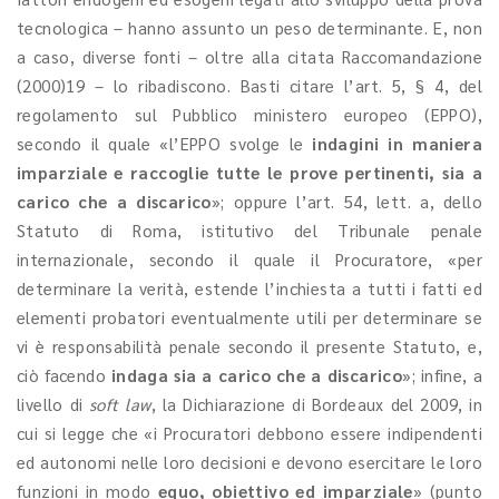
tecnologica – hanno assunto un peso determinante. E, non
a caso, diverse fonti – oltre alla citata Raccomandazione
(2000)19 – lo ribadiscono. Basti citare l’art. 5, § 4, del
regolamento sul Pubblico ministero europeo (EPPO),
secondo il quale «l’EPPO svolge le
indagini in maniera
imparziale e raccoglie tutte le prove pertinenti, sia a
carico che a discarico
»; oppure l’art. 54, lett. a, dello
Statuto di Roma, istitutivo del Tribunale penale
internazionale, secondo il quale il Procuratore, «per
determinare la verità, estende l’inchiesta a tutti i fatti ed
elementi probatori eventualmente utili per determinare se
vi è responsabilità penale secondo il presente Statuto, e,
ciò facendo
indaga sia a carico che a discarico
»; infine, a
livello di
soft law
,
la Dichiarazione di Bordeaux del 2009, in
cui si legge che «i Procuratori debbono essere indipendenti
ed autonomi nelle loro decisioni e devono esercitare le loro
funzioni in modo
equo, obiettivo ed imparziale
» (punto