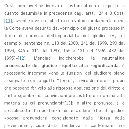
Cost. non avrebbe innovato sostanzialmente rispetto a
quanto desumibile in precedenza dagli artt. 24 e 3 Cost.
[11]
; avrebbe invece esplicitato un valore fondamentale che
la Corte aveva desunto dal «principio del giusto processo in
tema di garanzia dell'imparzialità del giudice (v., ad
esempio, sentenze nn. 113 del 2000, 241 del 1999, 290 del
1998, 346 e 311 del 1997, 155 e 131 del 1996, 432 del
1995)»
[12]
. L’endiadi indicherebbe la
neutralità
processuale del giudice rispetto alla regiudicanda
: è
necessario insomma «che le funzioni del giudicare siano
assegnate a un soggetto “terzo”, scevro di interessi propri
che possano far velo alla rigorosa applicazione del diritto e
anche sgombro da convinzioni precostituite in ordine alla
materia su cui pronunciarsi»
[13]
; in altre pronunce, si è
sottolineata l’importanza di escludere che il giudice
«possa pronunciarsi condizionato dalla “forza della
prevenzione”, cioè dalla tendenza a confermare una