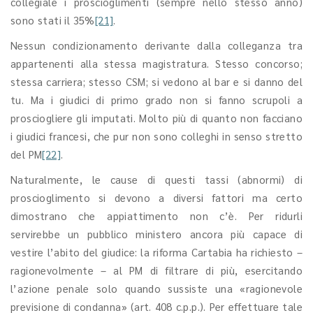
collegiale i proscioglimenti (sempre nello stesso anno)
sono stati il 35%
[21]
.
Nessun condizionamento derivante dalla colleganza tra
appartenenti alla stessa magistratura. Stesso concorso;
stessa carriera; stesso CSM; si vedono al bar e si danno del
tu. Ma i giudici di primo grado non si fanno scrupoli a
prosciogliere gli imputati. Molto più di quanto non facciano
i giudici francesi, che pur non sono colleghi in senso stretto
del PM
[22]
.
Naturalmente, le cause di questi tassi (abnormi) di
proscioglimento si devono a diversi fattori ma certo
dimostrano che appiattimento non c’è. Per ridurli
servirebbe un pubblico ministero ancora più capace di
vestire l’abito del giudice: la riforma Cartabia ha richiesto –
ragionevolmente – al PM di filtrare di più, esercitando
l’azione penale solo quando sussiste una «ragionevole
previsione di condanna» (art. 408 c.p.p.). Per effettuare tale