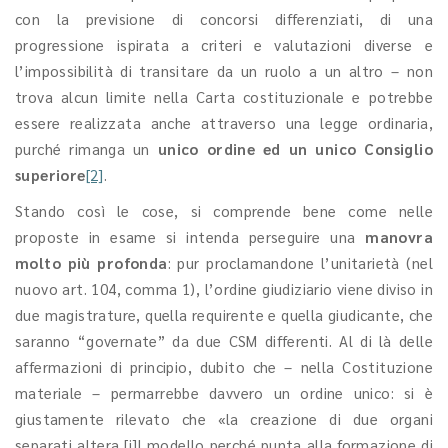
con la previsione di concorsi differenziati, di una
progressione ispirata a criteri e valutazioni diverse e
l’impossibilità di transitare da un ruolo a un altro – non
trova alcun limite nella Carta costituzionale e potrebbe
essere realizzata anche attraverso una legge ordinaria,
purché rimanga un
unico ordine ed un unico Consiglio
superiore
[2]
.
Stando così le cose, si comprende bene come nelle
proposte in esame si intenda perseguire una
manovra
molto più profonda
: pur proclamandone l’unitarietà (nel
nuovo art. 104, comma 1), l’ordine giudiziario viene diviso in
due magistrature, quella requirente e quella giudicante, che
saranno “governate” da due CSM differenti. Al di là delle
affermazioni di principio, dubito che – nella Costituzione
materiale – permarrebbe davvero un ordine unico: si è
giustamente rilevato che «la creazione di due organi
separati altera [i]l modello perché punta alla formazione di