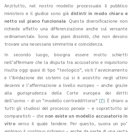
Anzitutto, nel nostro modello processuale il pubblico
ministero e il giudice sono già
distinti in modo chiaro e
netto sul piano funzionale
. Questa diversificazione non
richiede affatto una differenziazione anche sul versante
ordinamentale. Sono due piani dissimili, che non devono
trovare una necessaria simmetria e coincidenza.
In secondo luogo, bisogna essere molto schietti
nell’affermare che la disputa tra accusatorio e inquisitorio
risulta oggi quasi di tipo “teologico”, visti l’avvicinamento
e l’ibridazione dei sistemi cui si è assistito negli ultimi
decenni e l’affermazione a livello europeo – anche grazie
alla giurisprudenza della Corte europea dei diritti
dell’uomo – di un “modello contraddittorio”
[7]
. È chiaro a
tutti gli studiosi del processo penale – e soprattutto ai
comparatisti – che
non esiste un modello accusatorio in
vitro
verso il quale tendere. Per questo, suona un po’
ambiguo il continuo richiamo – anche da parte di una certa