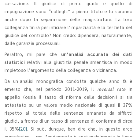
cassazione. Il giudice di primo grado e quello di
impugnazione sono “colleghi” a pieno titolo e lo saranno
anche dopo la separazione delle magistrature. La loro
colleganza finirà per inficiare l’imparzialità e la terzietà del
giudice del controllo? Non credo: dipenderà, naturalmente,
dalle garanzie processuali.
Peraltro, mi pare che
un’analisi accurata dei dati
statistici
relativi alla giustizia penale smentisca in modo
impietoso l’argomento della colleganza o vicinanza.
Da un’analisi monografica condotta qualche anno fa è
emerso che, nel periodo 2011-2019, il
reversal rate
in
appello (ossia il tasso di riforma delle decisioni) si sia
attestato su un valore medio nazionale di quasi il 37%
rispetto al totale delle sentenze emanate da siffatti
giudici, a fronte di un tasso di sentenze di conferma di circa
il 35%
[20]
. Si può, dunque, ben dire che, in questo arco
cronologico – ma l’andamento è sostanzialmente in linea