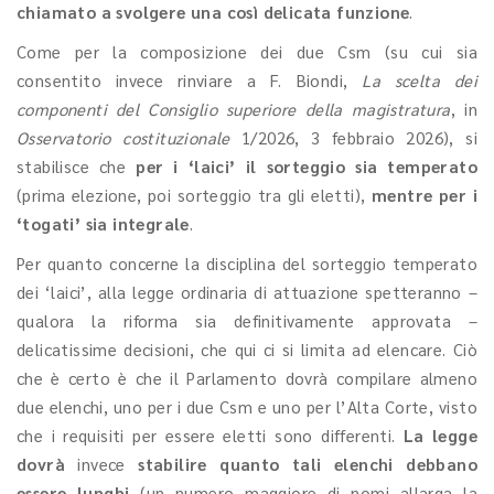
chiamato a svolgere una così delicata funzione
.
Come per la composizione dei due Csm (su cui sia
consentito invece rinviare a F. Biondi,
La scelta dei
componenti del Consiglio superiore della magistratura
, in
Osservatorio costituzionale
1/2026, 3 febbraio 2026), si
stabilisce che
per i ‘laici’ il sorteggio sia temperato
(prima elezione, poi sorteggio tra gli eletti),
mentre per i
‘togati’ sia integrale
.
Per quanto concerne la disciplina del sorteggio temperato
dei ‘laici’, alla legge ordinaria di attuazione spetteranno –
qualora la riforma sia definitivamente approvata –
delicatissime decisioni, che qui ci si limita ad elencare. Ciò
che è certo è che il Parlamento dovrà compilare almeno
due elenchi, uno per i due Csm e uno per l’Alta Corte, visto
che i requisiti per essere eletti sono differenti.
La legge
dovrà
invece
stabilire quanto tali elenchi debbano
essere lunghi
(un numero maggiore di nomi allarga la